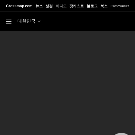
Skip to main content
Crossmap.com
뉴스
성경
비디오
팟캐스트
블로그
북스
Communities
대한민국