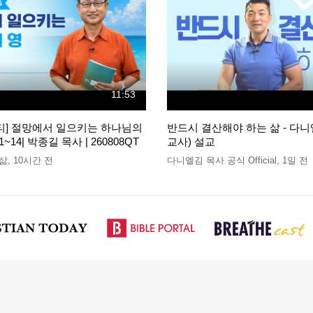
11:53
큐티] 절망에서 일으키는 하나님의
반드시 결산해야 하는 삶 - 다니
1~14| 박종길 목사 | 260808QT
교사) 설교
 삶
,
10시간 전
다니엘김 목사 공식 Official
,
1일 전