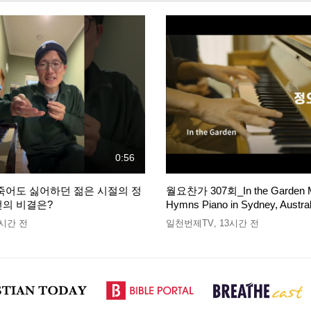
0:56
 죽어도 싫어하던 젊은 시절의 정
월요찬가 307회_In the Garden 
선의 비결은?
Hymns Piano in Sydney, Austral
3시간 전
일천번제TV
,
13시간 전