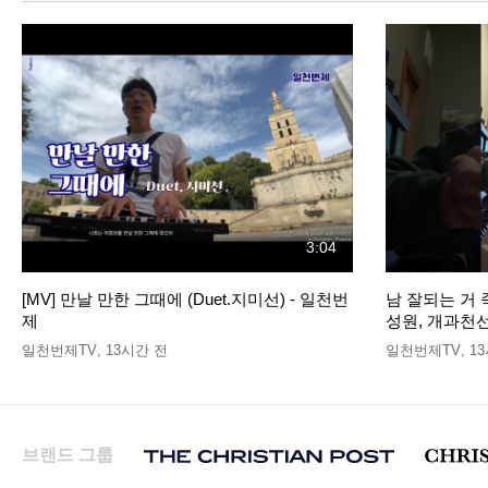
3:04
[MV] 만날 만한 그때에 (Duet.지미선) - 일천번
남 잘되는 거
제
성원, 개과천
일천번제TV
,
13시간 전
일천번제TV
,
1
브랜드 그룹