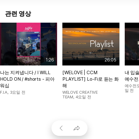
관련 영상
1:26
26:05
나는 지켜냅니다 / I WILL
[WELOVE | CCM
내 입술
HOLD ON / #shorts - 피아
PLAYLIST] Lo-Fi로 듣는 화
예수전
워십
해
예수전
일 전
F.I.A
,
3요일 전
WELOVE CREATIVE
TEAM
,
4요일 전