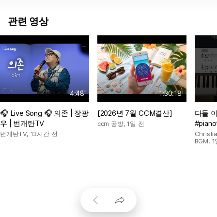
관련 영상
4:48
1:30:18
🎧 Live Song 🎧 의존 | 장광
[2026년 7월 CCM결산]
다들 
우 | 번개탄TV
#pianot
ccm 공방
,
1일 전
번개탄TV
,
13시간 전
Chris
BGM
,
1