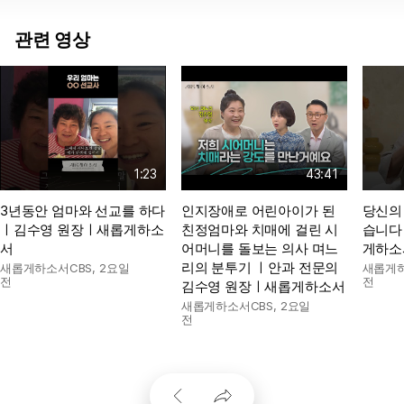
관련 영상
1:23
43:41
3년동안 엄마와 선교를 하다
인지장애로 어린아이가 된
당신의
ㅣ김수영 원장ㅣ새롭게하소
친정엄마와 치매에 걸린 시
습니다
서
어머니를 돌보는 의사 며느
게하소
리의 분투기 ㅣ안과 전문의
새롭게하소서CBS
,
2요일
새롭게하
전
전
김수영 원장ㅣ새롭게하소서
새롭게하소서CBS
,
2요일
전