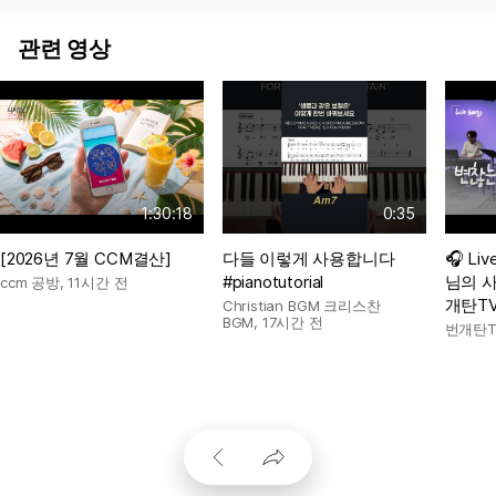
관련 영상
1:30:18
0:35
[2026년 7월 CCM결산]
다들 이렇게 사용합니다
🎧 Li
#pianotutorial
님의 사
ccm 공방
,
11시간 전
개탄T
Christian BGM 크리스찬
BGM
,
17시간 전
번개탄T