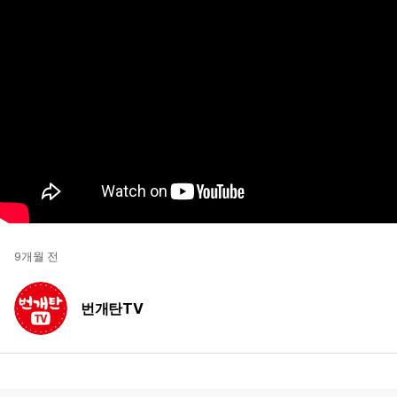
9개월 전
번개탄TV