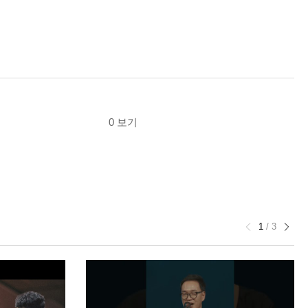
0 보기
1
/
3