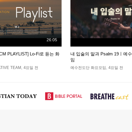
26:05
CM PLAYLIST] Lo-Fi로 듣는 화
내 입술의 말과 Psalm 19ㅣ
임
TIVE TEAM
,
4요일 전
예수전도단 화요모임
,
4요일 전