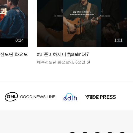
8:14
1:01
예수전도단 화요모
#비준비하시니 #psalm147
예수전도단 화요모임
,
6요일 전