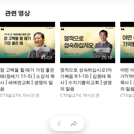
관련 영상
45:03
25:10
참 고백을 할 때가 가장 좋은
영적으로 성숙하십시오(마
어떤 
때(창세기 1:1-5) | 소강석 목
가복음 9:1-13) | 김원태 목
가?(역대
사 | 새에덴교회 | 생명의 말
사 | 수지기쁨의교회 | 생명
목사 |
씀
의 말씀
의 말
CTS설교TV
,
15시간 전
CTS설교TV
,
15시간 전
CTS설