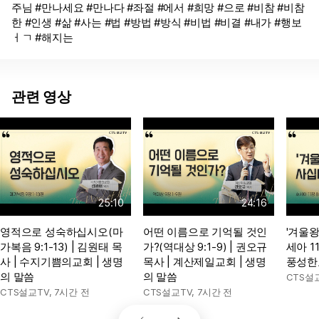
주님 #만나세요 #만나다 #좌절 #에서 #희망 #으로 #비참 #비참
한 #인생 #삶 #사는 #법 #방법 #방식 #비법 #비결 #내가 #행보
ㅓㄱ #해지는
관련 영상
25:10
24:16
영적으로 성숙하십시오(마
어떤 이름으로 기억될 것인
'겨울왕
가복음 9:1-13) | 김원태 목
가?(역대상 9:1-9) | 권오규
세아 11
사 | 수지기쁨의교회 | 생명
목사 | 계산제일교회 | 생명
풍성한
의 말씀
의 말씀
CTS설
CTS설교TV
,
7시간 전
CTS설교TV
,
7시간 전