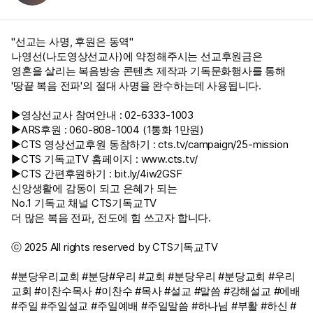
"선교는 사명, 후원은 동역"
나영선(나도영상선교사)에 약정해주시는 선교후원금은
영혼을 살리는 복음방송 콘텐츠 제작과 기독문화행사를 통해
'땅끝 복음 전파'의 절대 사명을 완수하는데 사용됩니다.
▶영상선교사 참여안내 : 02-6333-1003
▶ARS후원 : 060-808-1004 (1통화 1만원)
▶CTS 영상선교후원 동참하기 :
cts.tv/campaign/25-mission
▶CTS 기독교TV 홈페이지 :
www.cts.tv/
▶CTS 간편후원하기 :
bit.ly/4iw2GSF
신앙생활에 감동이 되고 은혜가 되는
No.1 기독교 채널 CTS기독교TV
더 많은 복음 전파, 전도에 힘 쓰고자 합니다.
ⓒ 2025 All rights reserved by CTS기독교TV
#분당우리교회 #분당#우리 #교회 #분당우리 #분당교회 #우리
교회 #이찬수목사 #이찬수 #목사 #설교 #말씀 #강해설교 #에배
#주일 #주일설교 #주일예배 #주일말씀 #하나님 #부활 #하신 #