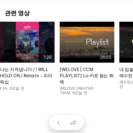
관련 영상
1:26
26:05
나는 지켜냅니다 / I WILL
[WELOVE | CCM
내 입술
HOLD ON / #shorts - 피아
PLAYLIST] Lo-Fi로 듣는 화
예수전
워십
해
예수전
전
F.I.A
,
5요일 전
WELOVE CREATIVE
TEAM
,
6요일 전