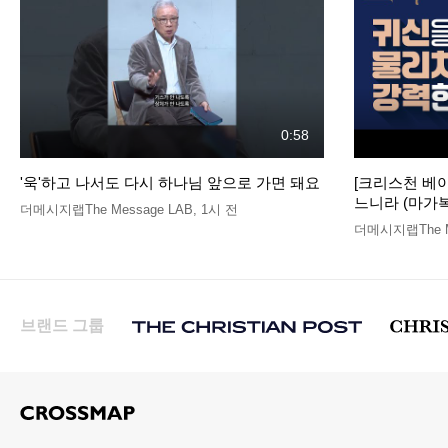
0:58
'욱'하고 나서도 다시 하나님 앞으로 가면 돼요
[크리스천 베이
느니라 (마가복음
더메시지랩The Message LAB
,
1시 전
더메시지랩The M
브랜드 그룹