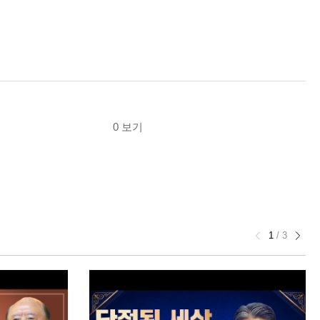
0 보기
1
/
3