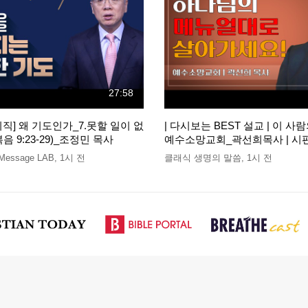
27:58
직] 왜 기도인가_7.못할 일이 없
| 다시보는 BEST 설교 | 이 사
 9:23-29)_조정민 목사
예수소망교회_곽선희목사 | 시편 13
essage LAB
,
1시 전
클래식 생명의 말씀
,
1시 전