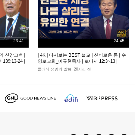
23:41
24:45
람의 신앙고백 |
| 4K | 다시보는 BEST 설교 | 신비로운 몸 | 수
9:13-24 |
영로교회_이규현목사 | 로마서 12:3~13 |
클래식 생명의 말씀
,
20시간 전