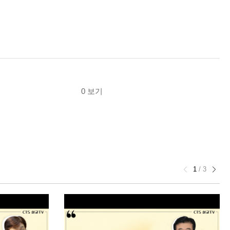
0 보기
1
/
3