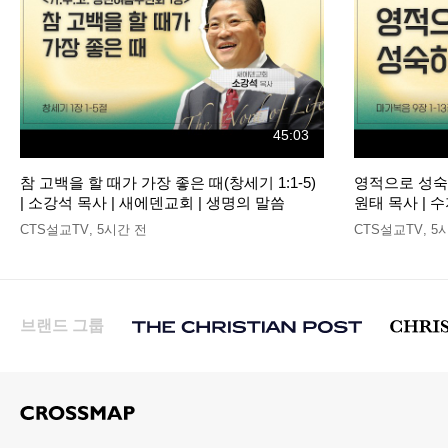
45:03
참 고백을 할 때가 가장 좋은 때(창세기 1:1-5)
영적으로 성숙하
| 소강석 목사 | 새에덴교회 | 생명의 말씀
원태 목사 | 
CTS설교TV
,
5시간 전
CTS설교TV
,
5
브랜드 그룹