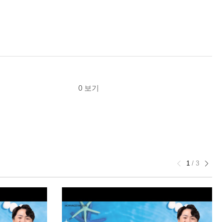
0 보기
1
/
3