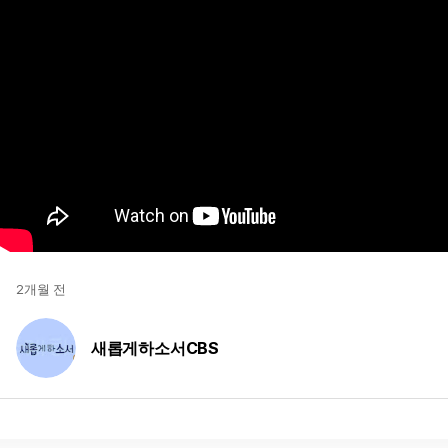
2개월 전
새롭게하소서CBS