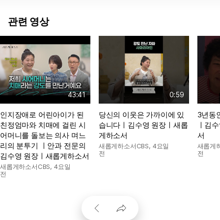
관련 영상
43:41
0:59
인지장애로 어린아이가 된
당신의 이웃은 가까이에 있
3년동
친정엄마와 치매에 걸린 시
습니다ㅣ김수영 원장ㅣ새롭
ㅣ김수
어머니를 돌보는 의사 며느
게하소서
서
리의 분투기 ㅣ안과 전문의
새롭게하소서CBS
,
4요일
새롭게하
전
전
김수영 원장ㅣ새롭게하소서
새롭게하소서CBS
,
4요일
전