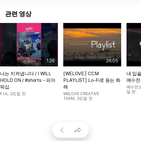
관련 영상
1:26
26:05
나는 지켜냅니다 / I WILL
[WELOVE | CCM
내 입술
HOLD ON / #shorts - 피아
PLAYLIST] Lo-Fi로 듣는 화
예수전
워십
해
예수전
일 전
F.I.A
,
2요일 전
WELOVE CREATIVE
TEAM
,
3요일 전