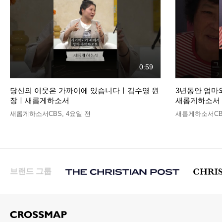
0:59
당신의 이웃은 가까이에 있습니다ㅣ김수영 원
3년동안 엄마
장ㅣ새롭게하소서
새롭게하소서
새롭게하소서CBS
,
4요일 전
새롭게하소서CB
브랜드 그룹