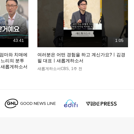
43:41
1:05
정엄마와 치매에
여러분은 어떤 경험을 하고 계신가요?ㅣ김경
며느리의 분투
필 대표ㅣ새롭게하소서
장ㅣ새롭게하소서
새롭게하소서CBS
,
1주 전