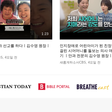
1:23
와 선교를 하다ㅣ김수영 원장ㅣ
인지장애로 어린아이가 된 친
걸린 시어머니를 돌보는 의사 
기 ㅣ안과 전문의 김수영 원
S
,
4요일 전
새롭게하소서CBS
,
4요일 전