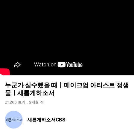
누군가 실수했을 때ㅣ메이크업 아티스트 정샘
물ㅣ새롭게하소서
21,266 보기
,
2개월 전
새롭게하소서CBS