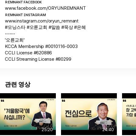
ʀᴇᴍɴᴀɴᴛ ꜰᴀᴄᴇʙᴏᴏᴋ
www.facebook.com/ORYUNREMNANT
ʀᴇᴍɴᴀɴᴛ ɪɴꜱᴛᴀɢʀᴀᴍ
www.instagram.com/oryun_remnant
#모닝스타 #오륜교회 #말씀 #묵상 #은혜
-----
'오륜교회'
KCCA Membership #0010116-0003
CCLI License #620886
CCLI Streaming License #80299
관련 영상
25:20
24:40