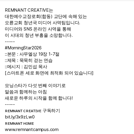
REMNANT CREATIVE는
대한예수교장로회(합동) 교단에 속해 있는
오륜교회 청년국 미디어 사역팀입니다.
미디어와 SNS 온라인 사역을 통해
이 시대의 청년 부흥을 소망합니다.
-----
#MorningStar2026
::본문 : 사무엘상 19장 1-7절
::제목 : 묵묵히 걷는 연습
::메시지 : 김민섭 목사
[스마트폰 세로 화면에 최적화 되어 있습니다]
모닝스타가 다섯 번째 이야기로
말씀과 함께하는 아침
새로운 하루의 시작을 함께 합니다!
-----
ʀᴇᴍɴᴀɴᴛ ᴄʀᴇᴀᴛɪᴠᴇ 구독하기
bit.ly/3x9zLw0
ʀᴇᴍɴᴀɴᴛ ʜᴏᴍᴇ
www.remnantcampus.com