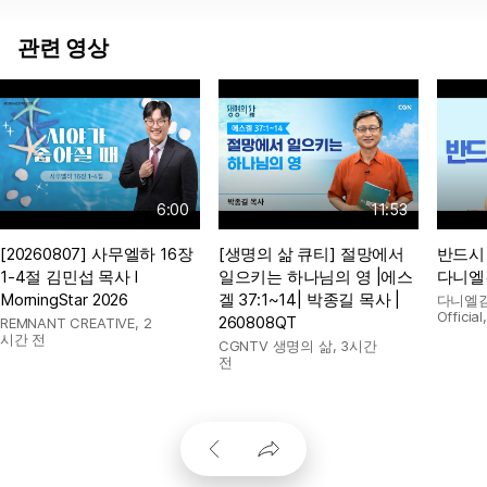
관련 영상
6:00
11:53
[20260807] 사무엘하 16장
[생명의 삶 큐티] 절망에서
반드시 
1-4절 김민섭 목사 l
일으키는 하나님의 영 |에스
다니엘
MorningStar 2026
겔 37:1~14| 박종길 목사 |
다니엘김
Official
260808QT
REMNANT CREATIVE
,
2
시간 전
CGNTV 생명의 삶
,
3시간
전