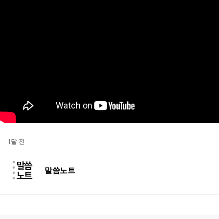
1달 전
말씀노트