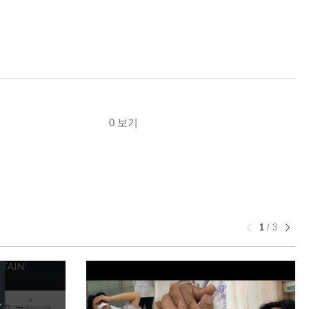
0 보기
1
/
3