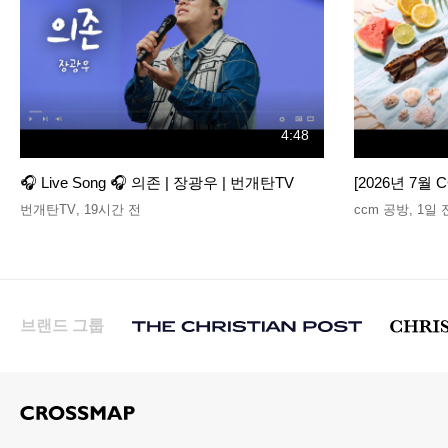
4:48
🎧 Live Song 🎧 의존 | 장광우 | 번개탄TV
[2026년 7월 
번개탄TV
,
19시간 전
ccm 공방
,
1일 
브랜드 그룹