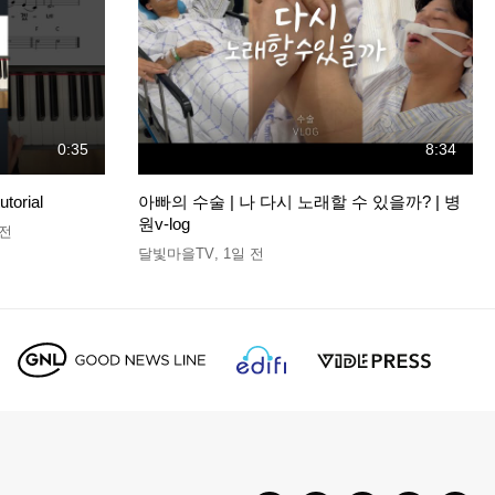
0:35
8:34
orial
아빠의 수술 | 나 다시 노래할 수 있을까? | 병
원v-log
 전
달빛마을TV
,
1일 전