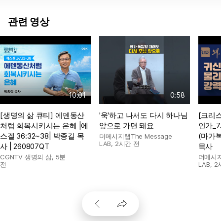
관련 영상
10:01
0:58
[생명의 삶 큐티] 에덴동산
'욱'하고 나서도 다시 하나님
[크리스
처럼 회복시키시는 은혜 |에
앞으로 가면 돼요
인가_7
스겔 36:32~38| 박종길 목
(마가복
더메시지랩The Message
LAB
,
2시간 전
사 | 260807QT
목사
CGNTV 생명의 삶
,
5분
더메시지랩
전
LAB
,
2