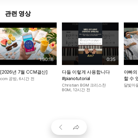
관련 영상
1:30:18
0:35
[2026년 7월 CCM결산]
다들 이렇게 사용합니다
아빠의 
#pianotutorial
할 수 있
ccm 공방
,
6시간 전
Christian BGM 크리스찬
달빛마을
BGM
,
12시간 전