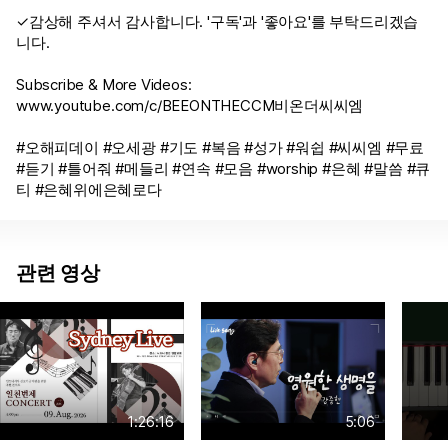
✓감상해 주셔서 감사합니다. '구독'과 '좋아요'를 부탁드리겠습
니다.
Subscribe & More Videos:
www.youtube.com/c/BEEONTHECCM비온더씨씨엠
#오해피데이 #오세광 #기도 #복음 #성가 #워쉽 #씨씨엠 #무료
#듣기 #틀어줘 #메들리 #연속 #모음 #worship #은혜 #말씀 #큐
티 #은혜위에은혜로다
관련 영상
1:26:16
5:06