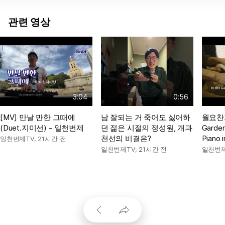
관련 영상
3:04
0:56
[MV] 만날 만한 그때에
남 잘되는 거 죽어도 싫어하
월요찬가
(Duet.지미선) - 일천번제
던 젊은 시절의 정성원, 개과
Garde
천선의 비결은?
Piano i
일천번제TV
,
21시간 전
일천번제TV
,
21시간 전
일천번제