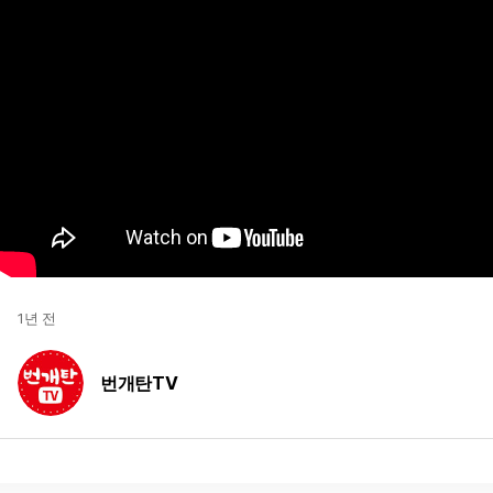
1년 전
번개탄TV