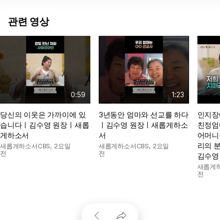
관련 영상
0:59
1:23
당신의 이웃은 가까이에 있
3년동안 엄마와 선교를 하다
인지장
습니다ㅣ김수영 원장ㅣ새롭
ㅣ김수영 원장ㅣ새롭게하소
친정엄
게하소서
서
어머니
리의 
새롭게하소서CBS
,
2요일
새롭게하소서CBS
,
2요일
전
전
김수영
새롭게하
전