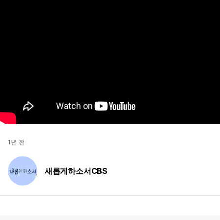
1년 전
새롭게하소서CBS