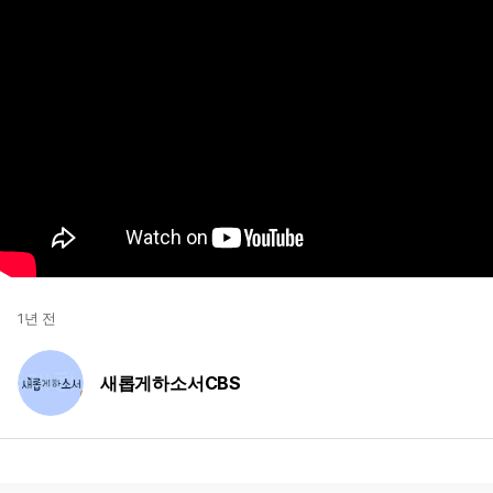
1년 전
새롭게하소서CBS