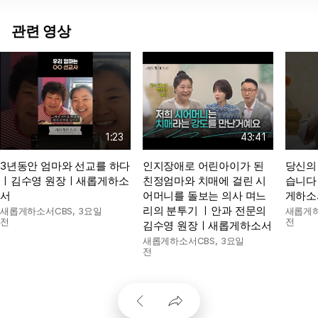
관련 영상
1:23
43:41
3년동안 엄마와 선교를 하다
인지장애로 어린아이가 된
당신의
ㅣ김수영 원장ㅣ새롭게하소
친정엄마와 치매에 걸린 시
습니다
서
어머니를 돌보는 의사 며느
게하소
리의 분투기 ㅣ안과 전문의
새롭게하소서CBS
,
3요일
새롭게하
전
전
김수영 원장ㅣ새롭게하소서
새롭게하소서CBS
,
3요일
전