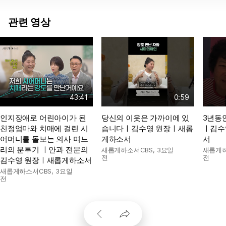
관련 영상
43:41
0:59
인지장애로 어린아이가 된
당신의 이웃은 가까이에 있
3년동
친정엄마와 치매에 걸린 시
습니다ㅣ김수영 원장ㅣ새롭
ㅣ김수
어머니를 돌보는 의사 며느
게하소서
서
리의 분투기 ㅣ안과 전문의
새롭게하소서CBS
,
3요일
새롭게하
전
전
김수영 원장ㅣ새롭게하소서
새롭게하소서CBS
,
3요일
전