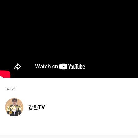
1년 전
강찬TV