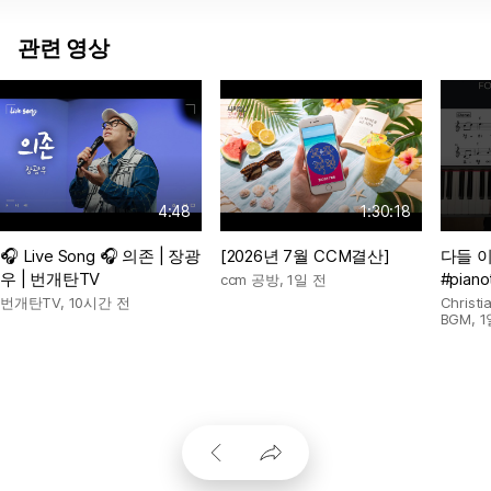
관련 영상
4:48
1:30:18
🎧 Live Song 🎧 의존 | 장광
[2026년 7월 CCM결산]
다들 
우 | 번개탄TV
#pianot
ccm 공방
,
1일 전
번개탄TV
,
10시간 전
Chris
BGM
,
1