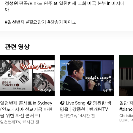
정성원 편곡/피아노 연주 at 일천번제 교회 미국 본부 in 버지니
아
#일천번제 #월요찬가 #찬송가피아노
관련 영상
1:26:16
5:06
일천번제 콘서트 in Sydney
🎧 Live Song 🎧 영원한 생
일단 
(인도네시아 선교기금 마련
명을 | 강중현 | 번개탄TV
#pianot
을 위한 자선 콘서트)
번개탄TV
,
14시간 전
Chris
BGM
,
1
일천번제TV
,
12시간 전