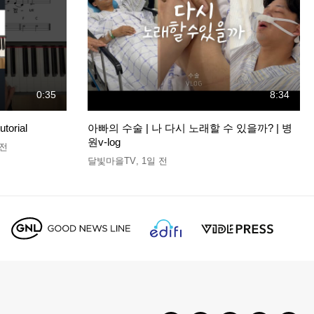
0:35
8:34
orial
아빠의 수술 | 나 다시 노래할 수 있을까? | 병
원v-log
 전
달빛마을TV
,
1일 전