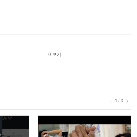
0 보기
1
/
3