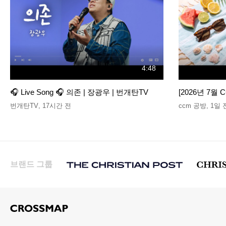
4:48
🎧 Live Song 🎧 의존 | 장광우 | 번개탄TV
[2026년 7월 
번개탄TV
,
17시간 전
ccm 공방
,
1일 
브랜드 그룹