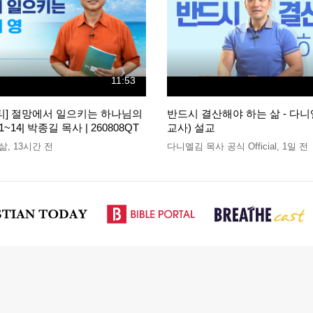
11:53
큐티] 절망에서 일으키는 하나님의
반드시 결산해야 하는 삶 - 다니
1~14| 박종길 목사 | 260808QT
교사) 설교
 삶
,
13시간 전
다니엘김 목사 공식 Official
,
1일 전