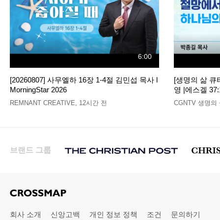
6:00
[20260807] 사무엘하 16장 1-4절 김민섭 목사 l
[생명의 삶 
MorningStar 2026
영 |에스겔 37:
REMNANT CREATIVE
,
12시간 전
CGNTV 생명의
브랜드 그룹
회사 소개
신앙고백
개인 정보 정책
조건
문의하기