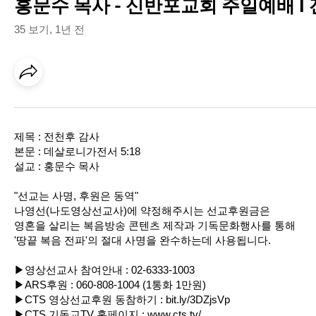
홍문수 목사 - 신반포교회 주일예배 I 
35 보기
,
1년 전
제목 : 전천후 감사
본문 : 데살로니가전서 5:18
설교 : 홍문수 목사
"선교는 사명, 후원은 동역"
나영선(나도영상선교사)에 약정해주시는 선교후원금은
영혼을 살리는 복음방송 콘텐츠 제작과 기독문화행사를 통해
'땅끝 복음 전파'의 절대 사명을 완수하는데 사용됩니다.
▶영상선교사 참여안내 : 02-6333-1003
▶ARS후원 : 060-808-1004 (1통화 1만원)
▶CTS 영상선교후원 동참하기 :
bit.ly/3DZjsVp
▶CTS 기독교TV 홈페이지 :
www.cts.tv/