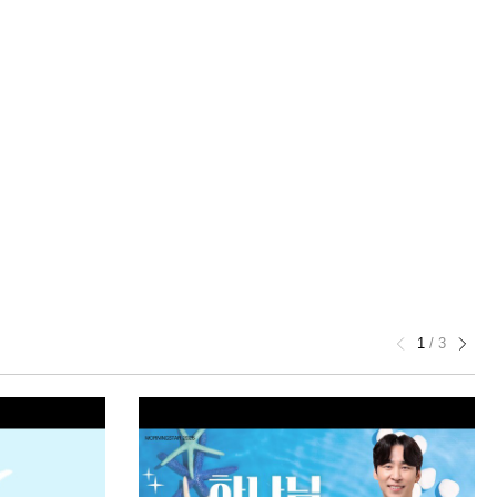
1
/
3