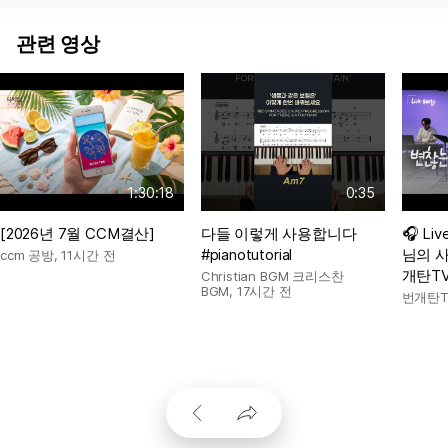
관련 영상
1:30:18
0:35
[2026년 7월 CCM결산]
다들 이렇게 사용합니다
🎧 Li
#pianotutorial
님의 사
ccm 공방
,
11시간 전
개탄T
Christian BGM 크리스찬
BGM
,
17시간 전
번개탄T