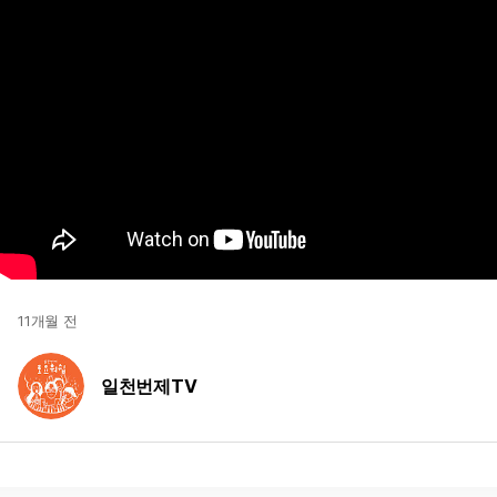
11개월 전
일천번제TV