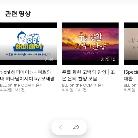
관련 영상
7:34
2:25:10
✨oh! 해피데이✨ - 여호와
주를 향한 고백의 찬양 | 조
[Speci
내 하나님이시여 by 오세광
은 은혜 찬양 모음
대환
BEE on the CCM 비온더
BEE on the CCM 비온더
BEE o
씨씨엠
,
1시 전
씨씨엠
,
1시 전
씨씨엠
,