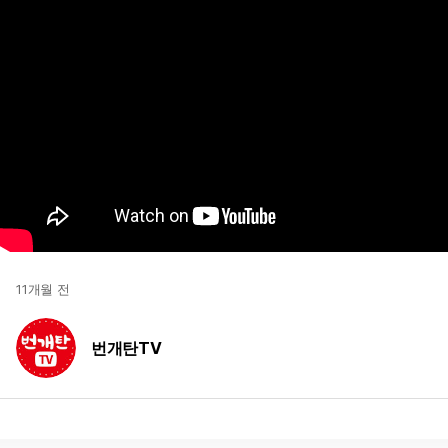
11개월 전
번개탄TV