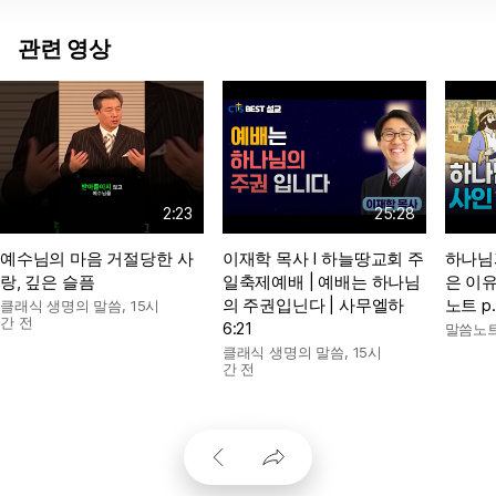
관련 영상
2:23
25:28
예수님의 마음 거절당한 사
이재학 목사 I 하늘땅교회 주
하나님
랑, 깊은 슬픔
일축제예배 | 예배는 하나님
은 이유
의 주권입닌다 | 사무엘하
노트 p.
클래식 생명의 말씀
,
15시
간 전
6:21
말씀노
클래식 생명의 말씀
,
15시
간 전