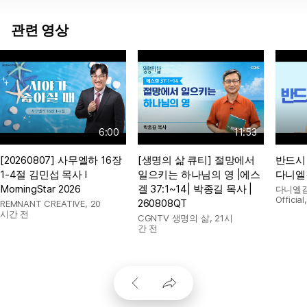
관련 영상
6:00
11:53
[20260807] 사무엘하 16장
[생명의 삶 큐티] 절망에서
반드시 
1-4절 김민섭 목사 l
일으키는 하나님의 영 |에스
다니엘
MorningStar 2026
겔 37:1~14| 박종길 목사 |
다니엘김
Official
260808QT
REMNANT CREATIVE
,
20
시간 전
CGNTV 생명의 삶
,
21시
간 전