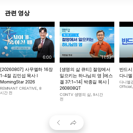
관련 영상
6:00
11:53
[20260807] 사무엘하 16장
[생명의 삶 큐티] 절망에서
반드시 
1-4절 김민섭 목사 l
일으키는 하나님의 영 |에스
다니엘
MorningStar 2026
겔 37:1~14| 박종길 목사 |
다니엘김
Official
260808QT
REMNANT CREATIVE
,
8
시간 전
CGNTV 생명의 삶
,
9시간
전