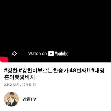
#강찬 #강찬이부르는찬송가 48번째!! #내영
혼의햇빛비치
2,142 보기
,
10개월 전
강찬TV