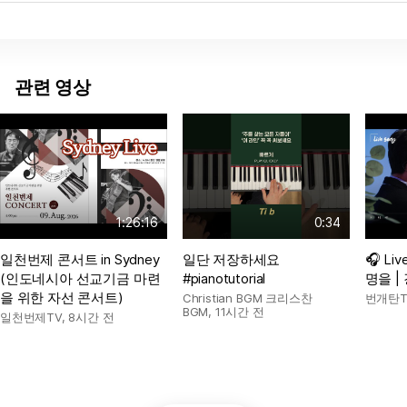
관련 영상
1:26:16
0:34
일천번제 콘서트 in Sydney
일단 저장하세요
🎧 Li
(인도네시아 선교기금 마련
#pianotutorial
명을 |
을 위한 자선 콘서트)
Christian BGM 크리스찬
번개탄T
BGM
,
11시간 전
일천번제TV
,
8시간 전