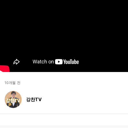
10개월 전
강찬TV