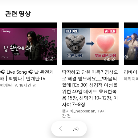
관련 영상
4:54
48:52
🎧 Live Song 🎧 날 완전케
딱딱하고 닫힌 마음? 영상으
리바이
해 | 최빛나 | 번개탄TV
로 해결 받으세요,__*마음의
레위지파
할례 [Ep.30] 성경적 여성을
번개탄TV
,
18시간 전
위한 40일 데이트 💜요한복
음 15장, 신명기 10~12장, 이
사야 7~9장
헵시바_hepbsibah
,
19시
간 전