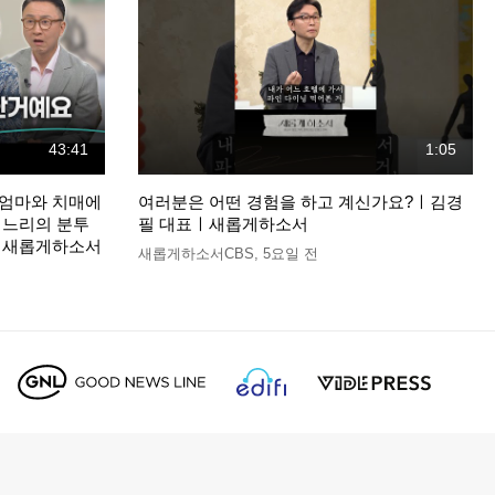
43:41
1:05
정엄마와 치매에
여러분은 어떤 경험을 하고 계신가요?ㅣ김경
며느리의 분투
필 대표ㅣ새롭게하소서
장ㅣ새롭게하소서
새롭게하소서CBS
,
5요일 전