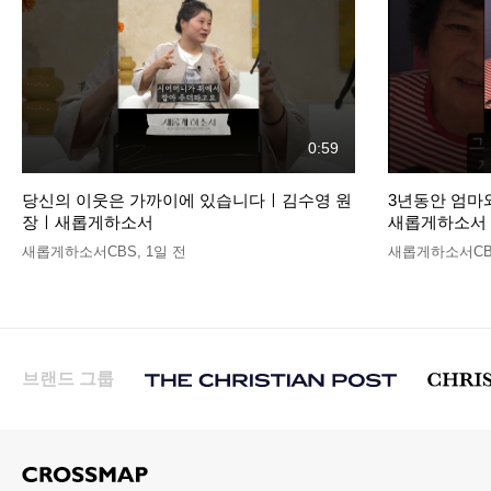
0:59
당신의 이웃은 가까이에 있습니다ㅣ김수영 원
3년동안 엄마
장ㅣ새롭게하소서
새롭게하소서
새롭게하소서CBS
,
1일 전
새롭게하소서CB
브랜드 그룹