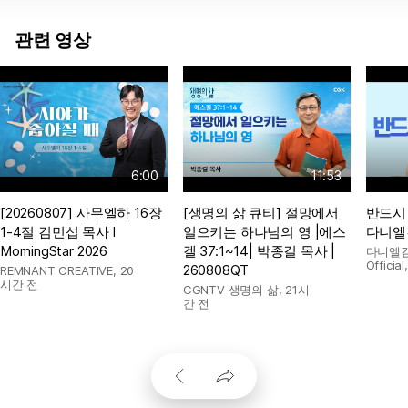
관련 영상
6:00
11:53
[20260807] 사무엘하 16장
[생명의 삶 큐티] 절망에서
반드시 
1-4절 김민섭 목사 l
일으키는 하나님의 영 |에스
다니엘
MorningStar 2026
겔 37:1~14| 박종길 목사 |
다니엘김
Official
260808QT
REMNANT CREATIVE
,
20
시간 전
CGNTV 생명의 삶
,
21시
간 전