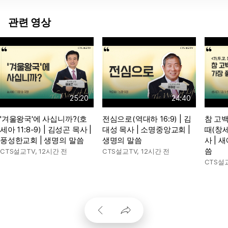
관련 영상
25:20
24:40
'겨울왕국'에 사십니까?(호
전심으로(역대하 16:9) | 김
참 고백
세아 11:8-9) | 김성곤 목사 |
대성 목사 | 소명중앙교회 |
때(창세기
풍성한교회 | 생명의 말씀
생명의 말씀
사 | 
씀
CTS설교TV
,
12시간 전
CTS설교TV
,
12시간 전
CTS설