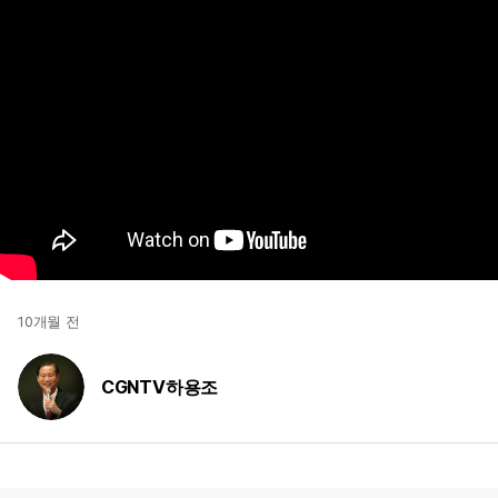
10개월 전
CGNTV하용조