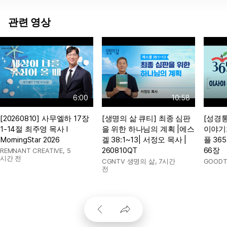
관련 영상
6:00
10:58
[20260810] 사무엘하 17장
[생명의 삶 큐티] 최종 심판
[성경통
1-14절 최주영 목사 l
을 위한 하나님의 계획 |에스
이야기
MorningStar 2026
겔 38:1~13| 서정오 목사 |
플 365
260810QT
66장
REMNANT CREATIVE
,
5
시간 전
CGNTV 생명의 삶
,
7시간
GOODT
전