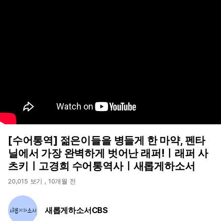
[수어통역] 젊은이들을 병들게 한 마약, 펜타
닐에서 가장 완벽하게 벗어난 래퍼!ㅣ래퍼 사
츠키ㅣ고경희 수어통역사ㅣ새롭게하소서
20,015 보기
,
10개월 전
새롭게하소서CBS