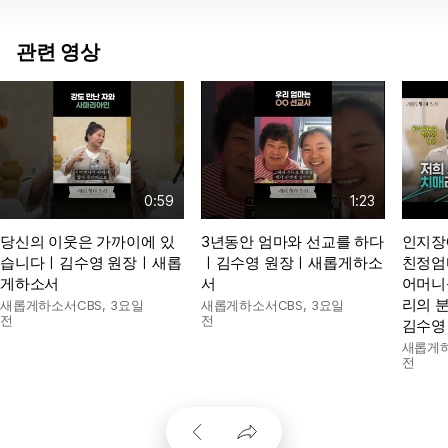
관련 영상
0:59
1:23
당신의 이웃은 가까이에 있
3년동안 엄마와 선교를 하다
인지장
습니다ㅣ김수영 원장ㅣ새롭
ㅣ김수영 원장ㅣ새롭게하소
친정엄
게하소서
서
어머니
리의 
새롭게하소서CBS
,
3요일
새롭게하소서CBS
,
3요일
전
전
김수영
새롭게하
전