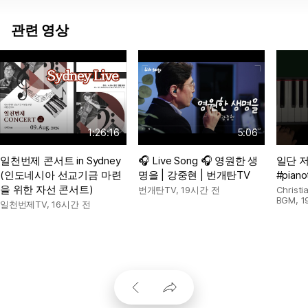
관련 영상
1:26:16
5:06
일천번제 콘서트 in Sydney
🎧 Live Song 🎧 영원한 생
일단 
(인도네시아 선교기금 마련
명을 | 강중현 | 번개탄TV
#pianot
을 위한 자선 콘서트)
번개탄TV
,
19시간 전
Chris
BGM
,
1
일천번제TV
,
16시간 전