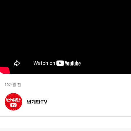
10개월 전
번개탄TV