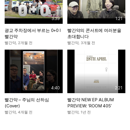
3:39
1:21
광교 주차장에서 부르는 0+0 l
빨간약의 콘서트에 여러분을
빨간약
초대합니다
빨간약
,
2개월 전
빨간약
,
3개월 전
4:40
2:21
빨간약 – 주님의 선하심
빨간약 NEW EP ALBUM
(Cover)
PREVIEW: ‘ROOM 405’
빨간약
,
4개월 전
빨간약
,
1년 전