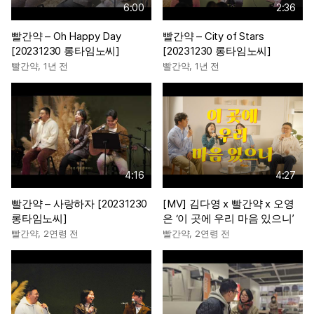
6:00
2:36
빨간약 – Oh Happy Day
빨간약 – City of Stars
[20231230 롱타임노씨]
[20231230 롱타임노씨]
빨간약
,
1년 전
빨간약
,
1년 전
4:16
4:27
빨간약 – 사랑하자 [20231230
[MV] 김다영 x 빨간약 x 오영
롱타임노씨]
은 ‘이 곳에 우리 마음 있으니’
빨간약
,
2연령 전
빨간약
,
2연령 전