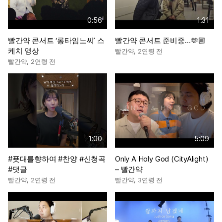
0:56
1:31
빨간약 콘서트 ‘롱타임노씨’ 스
빨간약 콘서트 준비중…🫶🏼
케치 영상
빨간약
,
2연령 전
빨간약
,
2연령 전
1:00
5:09
#푯대를향하여 #찬양 #신청곡
Only A Holy God (CityAlight)
#댓글
– 빨간약
빨간약
,
2연령 전
빨간약
,
3연령 전