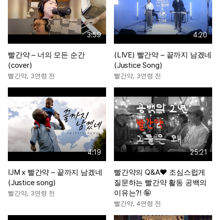
3:59
4:20
빨간약 – 너의 모든 순간
(LIVE) 빨간약 – 끝까지 남겠네
(cover)
(Justice Song)
빨간약
,
3연령 전
빨간약
,
3연령 전
4:19
25:21
IJM x 빨간약 – 끝까지 남겠네
빨간약의 Q&A❤️ 조심스럽게
(Justice song)
질문하는 빨간약 활동 공백의
이유는?! 🤪
빨간약
,
3연령 전
빨간약
,
4연령 전