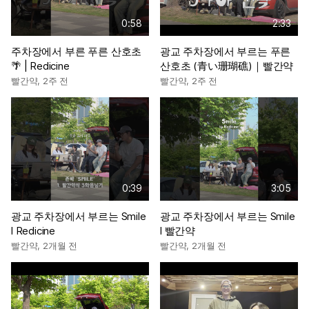
0:58
2:33
주차장에서 부른 푸른 산호초
광교 주차장에서 부르는 푸른
🌴 | Redicine
산호초 (青い珊瑚礁)｜빨간약
빨간약
,
2주 전
빨간약
,
2주 전
0:39
3:05
광교 주차장에서 부르는 Smile
광교 주차장에서 부르는 Smile
l Redicine
l 빨간약
빨간약
,
2개월 전
빨간약
,
2개월 전