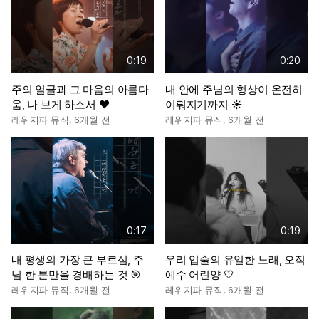
0:19
0:20
주의 얼굴과 그 마음의 아름다
내 안에 주님의 형상이 온전히
움, 나 보게 하소서 ❤️
이뤄지기까지 ☀️
레위지파 뮤직
,
6개월 전
레위지파 뮤직
,
6개월 전
0:17
0:19
내 평생의 가장 큰 부르심, 주
우리 입술의 유일한 노래, 오직
님 한 분만을 경배하는 것 🎯
예수 어린양 🤍
레위지파 뮤직
,
6개월 전
레위지파 뮤직
,
6개월 전