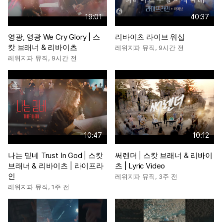
19:01
40:37
영광, 영광 We Cry Glory | 스
리바이츠 라이브 워십
캇 브래너 & 리바이츠
레위지파 뮤직
,
9시간 전
레위지파 뮤직
,
9시간 전
10:47
10:12
나는 믿네 Trust In God | 스캇
써렌더 | 스캇 브래너 & 리바이
브래너 & 리바이츠 | 라이프라
츠 | Lyric Video
인
레위지파 뮤직
,
3주 전
레위지파 뮤직
,
1주 전