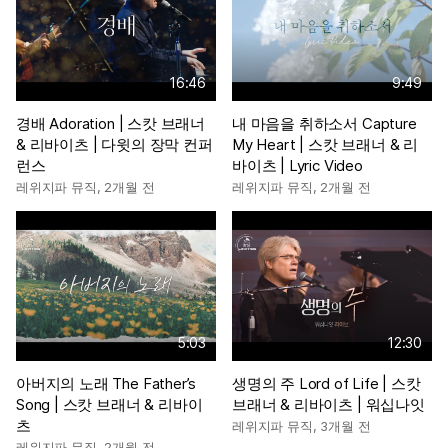
16:46
9:49
경배 Adoration | 스캇 브래너
내 마음을 취하소서 Capture
& 리바이츠 | 다윗의 장막 컨퍼
My Heart | 스캇 브래너 & 리
런스
바이츠 | Lyric Video
레위지파 뮤직
,
2개월 전
레위지파 뮤직
,
2개월 전
5:03
12:30
아버지의 노래 The Father’s
생명의 주 Lord of Life | 스캇
Song | 스캇 브래너 & 리바이
브래너 & 리바이츠 | 워십나잇
츠
레위지파 뮤직
,
3개월 전
레위지파 뮤직
,
2개월 전