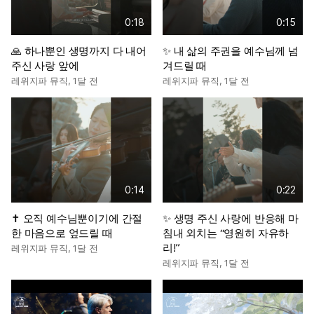
0:18
0:15
🙏 하나뿐인 생명까지 다 내어
✨ 내 삶의 주권을 예수님께 넘
주신 사랑 앞에
겨드릴 때
레위지파 뮤직
,
1달 전
레위지파 뮤직
,
1달 전
0:14
0:22
✝️ 오직 예수님뿐이기에 간절
✨ 생명 주신 사랑에 반응해 마
한 마음으로 엎드릴 때
침내 외치는 “영원히 자유하
리!”
레위지파 뮤직
,
1달 전
레위지파 뮤직
,
1달 전