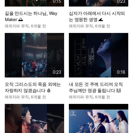
0:15
0:23
길을 만드시는 하나님, Way
십자가 아래에서 다시 시작되
Maker 🌅
는 영원한 생명 🌊
레위지파 뮤직
,
6개월 전
레위지파 뮤직
,
6개월 전
0:23
0:18
오직 그리스도의 죽음 외에는
내 모든 것 주께 드리며 오직
자랑하지 않겠습니다 🩸
주님께만 영광 돌립니다 🙌
레위지파 뮤직
,
6개월 전
레위지파 뮤직
,
6개월 전