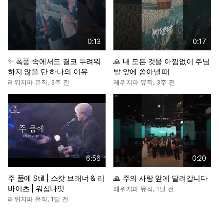
0:13
0:17
✨ 폭풍 속에서도 결코 두려워
🙏 내 모든 것을 아낌없이 주님
하지 않을 단 하나의 이유
발 앞에 쏟아낼 때
레위지파 뮤직
,
3주 전
레위지파 뮤직
,
3주 전
6:56
0:20
주 품에 Still | 스캇 브래너 & 리
🙏 주의 사랑 앞에 달려갑니다
바이츠 | 워십나잇
레위지파 뮤직
,
1달 전
레위지파 뮤직
,
1달 전