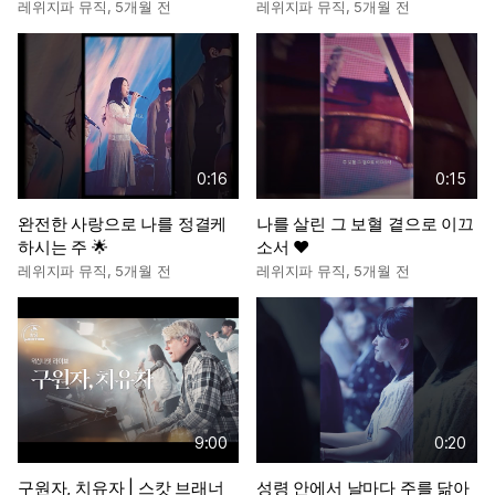
레위지파 뮤직
,
5개월 전
레위지파 뮤직
,
5개월 전
0:16
0:15
완전한 사랑으로 나를 정결케
나를 살린 그 보혈 곁으로 이끄
하시는 주 🌟
소서 ❤️
레위지파 뮤직
,
5개월 전
레위지파 뮤직
,
5개월 전
9:00
0:20
구원자, 치유자 | 스캇 브래너
성령 안에서 날마다 주를 닮아