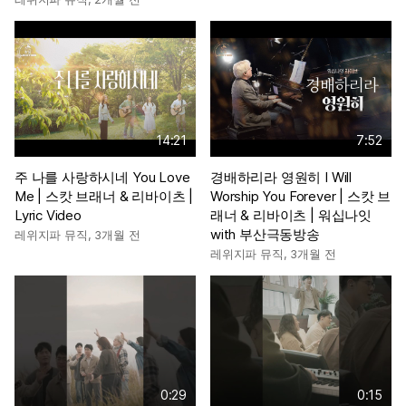
14:21
7:52
주 나를 사랑하시네 You Love
경배하리라 영원히 I Will
Me | 스캇 브래너 & 리바이츠 |
Worship You Forever | 스캇 브
Lyric Video
래너 & 리바이츠 | 워십나잇
with 부산극동방송
레위지파 뮤직
,
3개월 전
레위지파 뮤직
,
3개월 전
0:29
0:15