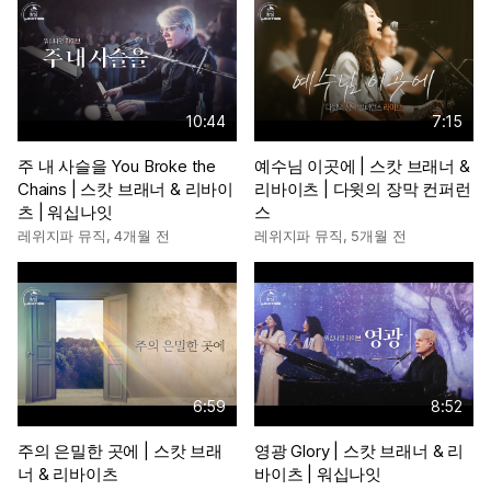
10:44
7:15
주 내 사슬을 You Broke the
예수님 이곳에 | 스캇 브래너 &
Chains | 스캇 브래너 & 리바이
리바이츠 | 다윗의 장막 컨퍼런
츠 | 워십나잇
스
레위지파 뮤직
,
4개월 전
레위지파 뮤직
,
5개월 전
6:59
8:52
주의 은밀한 곳에 | 스캇 브래
영광 Glory | 스캇 브래너 & 리
너 & 리바이츠
바이츠 | 워십나잇