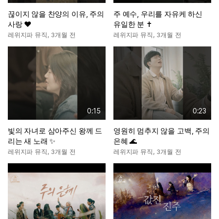
끊이지 않을 찬양의 이유, 주의
주 예수, 우리를 자유케 하신
사랑 ❤️
유일한 분 ✝️
레위지파 뮤직
,
3개월 전
레위지파 뮤직
,
3개월 전
0:15
0:23
빛의 자녀로 삼아주신 왕께 드
영원히 멈추지 않을 고백, 주의
리는 새 노래 ✨
은혜 🌊
레위지파 뮤직
,
3개월 전
레위지파 뮤직
,
3개월 전