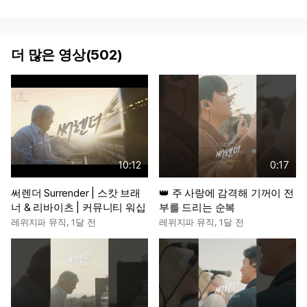
더 많은 영상(502)
10:12
0:17
써렌더 Surrender | 스캇 브래
👑 주 사랑에 감격해 기꺼이 전
너 & 리바이츠 | 커뮤니티 워십
부를 드리는 순복
레위지파 뮤직
,
1달 전
레위지파 뮤직
,
1달 전