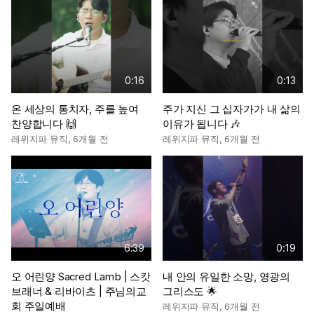
0:16
0:13
온 세상의 통치자, 주를 높여
주가 지신 그 십자가가 내 삶의
찬양합니다 🙌
이유가 됩니다 🎶
레위지파 뮤직
,
6개월 전
레위지파 뮤직
,
6개월 전
6:39
0:19
오 어린양 Sacred Lamb | 스캇
내 안의 유일한 소망, 영광의
브래너 & 리바이츠 | 주님의교
그리스도 🌟
회 주일예배
레위지파 뮤직
,
6개월 전