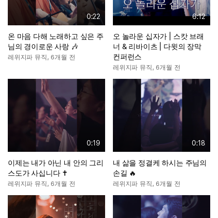
0:22
6:12
온 마음 다해 노래하고 싶은 주
오 놀라운 십자가 | 스캇 브래
님의 경이로운 사랑 🎶
너 & 리바이츠 | 다윗의 장막
컨퍼런스
레위지파 뮤직
,
6개월 전
레위지파 뮤직
,
6개월 전
0:19
0:18
이제는 내가 아닌 내 안의 그리
내 삶을 정결케 하시는 주님의
스도가 사십니다 ✝️
손길 🔥
레위지파 뮤직
,
6개월 전
레위지파 뮤직
,
6개월 전