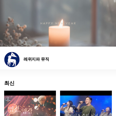
레위지파 뮤직
최신