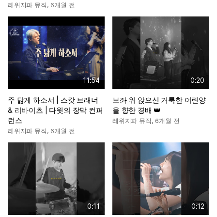
레위지파 뮤직
,
6개월 전
11:54
0:20
주 닮게 하소서 | 스캇 브래너
보좌 위 앉으신 거룩한 어린양
& 리바이츠 | 다윗의 장막 컨퍼
을 향한 경배 👑
런스
레위지파 뮤직
,
6개월 전
레위지파 뮤직
,
6개월 전
0:11
0:12