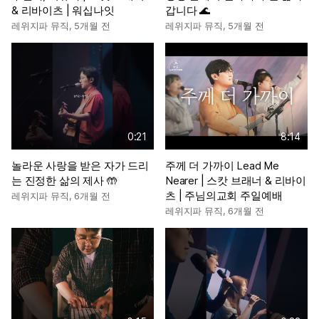
& 리바이츠 | 워십나잇
갑니다 🌊
레위지파 뮤직
,
5개월 전
레위지파 뮤직
,
5개월 전
0:21
8:14
놀라운 사랑을 받은 자가 드리
주께 더 가까이 Lead Me
는 진정한 삶의 제사 🤲
Nearer | 스캇 브래너 & 리바이
츠 | 주님의교회 주일예배
레위지파 뮤직
,
6개월 전
레위지파 뮤직
,
6개월 전