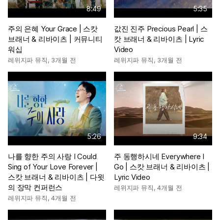
8:49
5:35
주의 은혜 Your Grace | 스캇
값진 진주 Precious Pearl | 스
브래너 & 리바이츠 | 커뮤니티
캇 브래너 & 리바이츠 | Lyric
워십
Video
레위지파 뮤직
,
3개월 전
레위지파 뮤직
,
3개월 전
5:26
9:34
나를 향한 주의 사랑 I Could
주 동행하시네 Everywhere I
Sing of Your Love Forever |
Go | 스캇 브래너 & 리바이츠 |
스캇 브래너 & 리바이츠 | 다윗
Lyric Video
의 장막 컨퍼런스
레위지파 뮤직
,
4개월 전
레위지파 뮤직
,
4개월 전