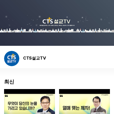
CTS설교TV
최신