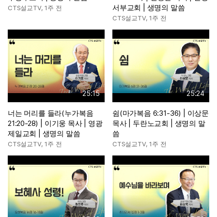
서부교회 | 생명의 말씀
CTS설교TV
,
1주 전
CTS설교TV
,
1주 전
25:15
25:24
너는 머리를 들라(누가복음
쉼(마가복음 6:31-36) | 이상문
21:20-28) | 이기웅 목사 | 영광
목사 | 두란노교회 | 생명의 말
제일교회 | 생명의 말씀
씀
CTS설교TV
,
1주 전
CTS설교TV
,
1주 전