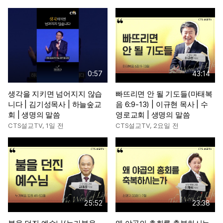
0:57
43:14
생각을 지키면 넘어지지 않습
빠뜨리면 안 될 기도들(마태복
니다 | 김기성목사 | 하늘숲교
음 6:9-13) | 이규현 목사 | 수
회 | 생명의 말씀
영로교회 | 생명의 말씀
CTS설교TV
,
1일 전
CTS설교TV
,
2요일 전
25:52
23:38