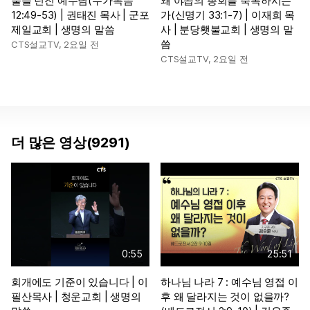
불을 던진 예수님(누가복음
왜 야곱의 총회를 축복하시는
12:49-53) | 권태진 목사 | 군포
가(신명기 33:1-7) | 이재희 목
제일교회 | 생명의 말씀
사 | 분당횃불교회 | 생명의 말
씀
CTS설교TV
,
2요일 전
CTS설교TV
,
2요일 전
더 많은 영상(9291)
0:55
25:51
회개에도 기준이 있습니다 | 이
하나님 나라 7 : 예수님 영접 이
필산목사 | 청운교회 | 생명의
후 왜 달라지는 것이 없을까?