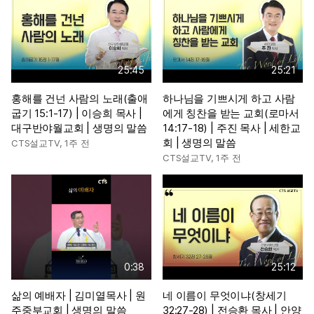
25:45
25:21
홍해를 건넌 사람의 노래(출애
하나님을 기쁘시게 하고 사람
굽기 15:1-17) | 이승희 목사 |
에게 칭찬을 받는 교회(로마서
대구반야월교회 | 생명의 말씀
14:17-18) | 주진 목사 | 세한교
회 | 생명의 말씀
CTS설교TV
,
1주 전
CTS설교TV
,
1주 전
0:38
25:12
삶의 예배자 | 김미열목사 | 원
네 이름이 무엇이냐(창세기
주중부교회 | 생명의 말씀
32:27-28) | 전승환 목사 | 안양