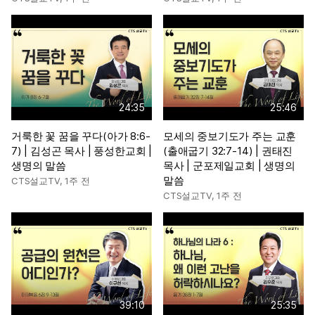
24:35
25:46
거룩한 꽃 꿈을 꾸다(아가 8:6-
모세의 중보기도가 주는 교훈
7) | 김성곤 목사 | 풍성한교회 |
(출애굽기 32:7-14) | 권태진
생명의 말씀
목사 | 군포제일교회 | 생명의
말씀
CTS설교TV
,
1주 전
CTS설교TV
,
1주 전
39:10
25:35