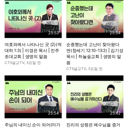
25:53
25:54
여호와께서 나타나신 곳 (2)(역
순종했는데 고난이 찾아왔다
대하 1:3) | 이경은 목사 | 진주
면(창세기 12:10-13:2) | 김기성
초대교회 | 생명의 말씀
목사 | 하늘숲교회 | 생명의 말
씀
CTS설교TV
,
3요일 전
CTS설교TV
,
3요일 전
25:54
25:42
주님의 내미신 손이 되어(마가
진리의 성령은 예수님을 증거