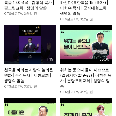
복음 1:40-45) | 김형석 목사 |
하신다(요한복음 15:26-27) |
필그림교회 | 생명의 말씀
이희수 목사 | 군자대현교회 |
생명의 말씀
CTS설교TV
,
3요일 전
CTS설교TV
,
3요일 전
1:19
38:06
천국을 바라는 사람의 놀라운
위치는 좋으나 물이 나쁘므로
변화 | 주진목사 | 세한교회 |
(열왕기하 2:19-22) | 이찬수 목
생명의 말씀
사 | 분당우리교회 | 생명의 말
씀
CTS설교TV
,
3요일 전
CTS설교TV
,
3요일 전