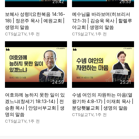
25:42
25:53
보혜사 성령!(요한복음 14:16-
예수님을 바라보며(히브리서
18) | 정은주 목사 | 예원교회 |
12:1-3) | 김승욱 목사 | 할렐루
생명의 말씀
야교회 | 생명의 말씀
CTS설교TV
,
1주 전
CTS설교TV
,
1주 전
24:59
25:31
여호와께 능하지 못한 일이 있
수넴 여인의 자원하는 마음(열
겠느냐(창세기 18:13-14) | 전
왕기하 4:8-17) | 이재희 목사 |
승환 목사 | 안양서부교회 | 생
분당횃불교회 | 생명의 말씀
명의 말씀
CTS설교TV
,
1주 전
CTS설교TV
,
1주 전