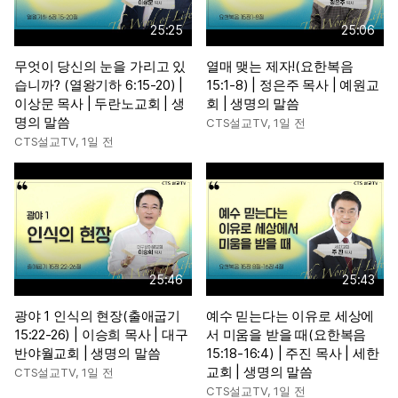
25:25
25:06
무엇이 당신의 눈을 가리고 있
열매 맺는 제자!(요한복음
습니까? (열왕기하 6:15-20) |
15:1-8) | 정은주 목사 | 예원교
이상문 목사 | 두란노교회 | 생
회 | 생명의 말씀
명의 말씀
CTS설교TV
,
1일 전
CTS설교TV
,
1일 전
25:46
25:43
광야 1 인식의 현장(출애굽기
예수 믿는다는 이유로 세상에
15:22-26) | 이승희 목사 | 대구
서 미움을 받을 때(요한복음
반야월교회 | 생명의 말씀
15:18-16:4) | 주진 목사 | 세한
교회 | 생명의 말씀
CTS설교TV
,
1일 전
CTS설교TV
,
1일 전