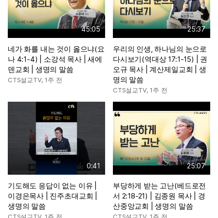
45:05
25:37
네가 화를 내는 것이 옳으냐(요
우리의 인생, 하나님의 눈으로
나 4:1-4) | 소강석 목사 | 새에
다시보기(역대상 17:1-15) | 권
덴교회 | 생명의 말씀
오규 목사 | 계산제일교회 | 생
명의 말씀
CTS설교TV
,
1주 전
CTS설교TV
,
1주 전
0:41
25:07
기도해도 응답이 없는 이유 |
부당하게 받는 고난(베드로전
이경은목사 | 진주초대교회 |
서 2:18-21) | 김종원 목사 | 경
생명의 말씀
산중앙교회 | 생명의 말씀
CTS설교TV
,
1주 전
CTS설교TV
,
1주 전