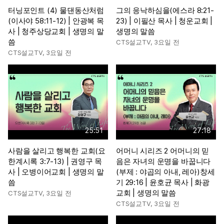
터닝포인트 (4) 물댄동산처럼
그의 응낙하심을(에스라 8:21-
(이사야 58:11-12) | 안광복 목
23) | 이필산 목사 | 청운교회 |
사 | 청주상당교회 | 생명의 말
생명의 말씀
씀
CTS설교TV
,
3요일 전
CTS설교TV
,
3요일 전
25:51
27:18
사람을 살리고 행복한 교회(요
어머니 시리즈 2 어머니의 믿
한계시록 3:7-13) | 권영구 목
음은 자녀의 운명을 바꿉니다
사 | 오병이어교회 | 생명의 말
(부제 : 야곱의 아내, 레아)창세
씀
기 29:16 | 윤호균 목사 | 화광
교회 | 생명의 말씀
CTS설교TV
,
3요일 전
CTS설교TV
,
3요일 전