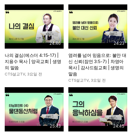
24:46
24:23
나의 결심(에스더 4:15-17) |
염려를 넘어 믿음으로: 불안 대
지용수 목사 | 양곡교회 | 생명
신 신뢰(잠언 3:5-7) | 차영아
의 말씀
목사 | 감사드림교회 | 생명의
말씀
CTS설교TV
,
3요일 전
CTS설교TV
,
3요일 전
25:43
24:45