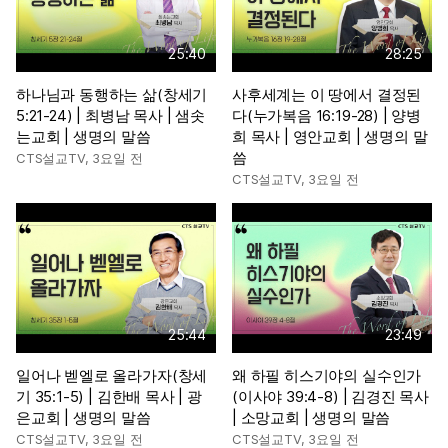
25:40
28:25
하나님과 동행하는 삶(창세기
사후세계는 이 땅에서 결정된
5:21-24) | 최병남 목사 | 샘솟
다(누가복음 16:19-28) | 양병
는교회 | 생명의 말씀
희 목사 | 영안교회 | 생명의 말
씀
CTS설교TV
,
3요일 전
CTS설교TV
,
3요일 전
25:44
23:49
일어나 벧엘로 올라가자(창세
왜 하필 히스기야의 실수인가
기 35:1-5) | 김한배 목사 | 광
(이사야 39:4-8) | 김경진 목사
은교회 | 생명의 말씀
| 소망교회 | 생명의 말씀
CTS설교TV
,
3요일 전
CTS설교TV
,
3요일 전