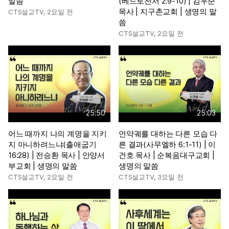
말씀
(베드로전서 2:9-10) | 김우준
목사 | 지구촌교회 | 생명의 말
CTS설교TV
,
2요일 전
씀
CTS설교TV
,
2요일 전
25:50
25:03
어느 때까지 나의 계명을 지키
언약궤를 대하는 다른 모습 다
지 아니하려느냐(출애굽기
른 결과(사무엘하 6:1-11) | 이
16:28) | 전승환 목사 | 안양서
건호 목사 | 순복음대구교회 |
부교회 | 생명의 말씀
생명의 말씀
CTS설교TV
,
2요일 전
CTS설교TV
,
3요일 전