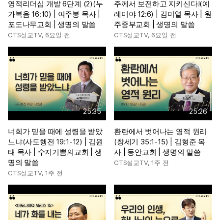
영적리더십 개발 6단계 (2)(누
주께서 보전하고 지키신다!(예
가복음 16:10) | 여주봉 목사 |
레미야 12:6) | 김미열 목사 | 원
포도나무교회 | 생명의 말씀
주중부교회 | 생명의 말씀
CTS설교TV
,
6요일 전
CTS설교TV
,
6요일 전
25:35
25:26
너희가 믿을 때에 성령을 받았
환란에서 벗어나는 영적 원리
느냐(사도행전 19:1-12) | 김원
(창세기 35:1-15) | 김형준 목
태 목사 | 수지기쁨의교회 | 생
사 | 동안교회 | 생명의 말씀
명의 말씀
CTS설교TV
,
1주 전
CTS설교TV
,
1주 전