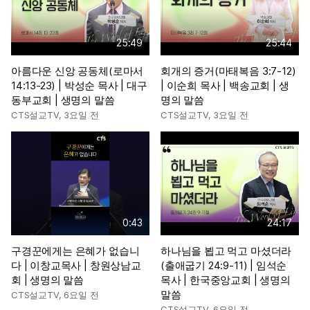
25:49
25:44
아름다운 신앙 공동체(로마서
회개의 증거(마태복음 3:7-12)
14:13-23) | 박성순 목사 | 대구
| 이순희 목사 | 백송교회 | 생
동부교회 | 생명의 말씀
명의 말씀
CTS설교TV
,
3요일 전
CTS설교TV
,
3요일 전
0:43
24:17
구경꾼에게는 은혜가 없습니
하나님을 뵙고 먹고 마셨더라
다 | 이창교목사 | 창원상남교
(출애굽기 24:9-11) | 임석순
회 | 생명의 말씀
목사 | 한국중앙교회 | 생명의
말씀
CTS설교TV
,
6요일 전
CTS설교TV
,
6요일 전