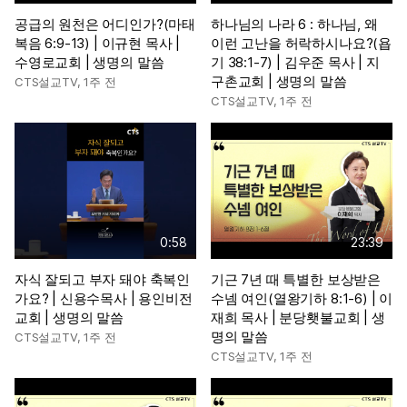
공급의 원천은 어디인가?(마태
하나님의 나라 6 : 하나님, 왜
복음 6:9-13) | 이규현 목사 |
이런 고난을 허락하시나요?(욥
수영로교회 | 생명의 말씀
기 38:1-7) | 김우준 목사 | 지
구촌교회 | 생명의 말씀
CTS설교TV
,
1주 전
CTS설교TV
,
1주 전
0:58
23:39
자식 잘되고 부자 돼야 축복인
기근 7년 때 특별한 보상받은
가요? | 신용수목사 | 용인비전
수넴 여인(열왕기하 8:1-6) | 이
교회 | 생명의 말씀
재희 목사 | 분당횃불교회 | 생
명의 말씀
CTS설교TV
,
1주 전
CTS설교TV
,
1주 전