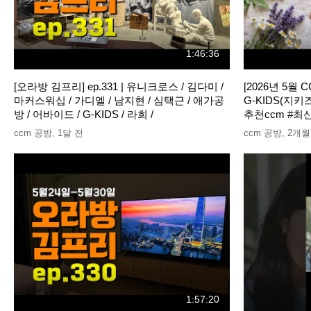
1:46:36
[오라방 김프리] ep.331 | 유니크로스 / 김다미 /
[2026년 5월
마커스워십 / 가디엘 / 남지현 / 심택근 / 애가공
G-KIDS(지키
방 / 어바이드 / G-KIDS / 라희 /
추천ccm #최
ccm 공방
,
1달 전
ccm 공방
,
2개월
1:57:20