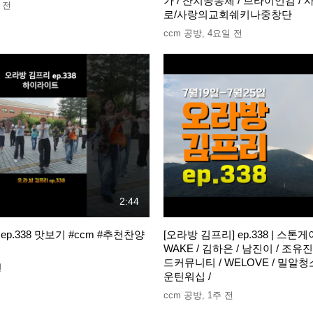
가 / 잔치공동체 / 브라이언킴 /
 전
로/사랑의교회쉐키나중창단
ccm 공방
,
4요일 전
2:44
p.338 맛보기 #ccm #추천찬양
[오라방 김프리] ep.338 | 스톤게
WAKE / 김하은 / 남진이 / 조유진
드커뮤니티 / WELOVE / 밀알청
전
운틴워십 /
ccm 공방
,
1주 전