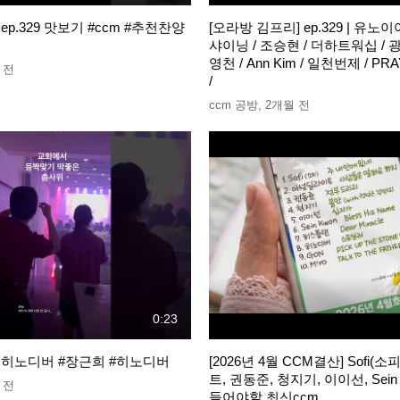
p.329 맛보기 #ccm #추천찬양
[오라방 김프리] ep.329 | 유노
샤이닝 / 조승현 / 더하트워십 / 
영천 / Ann Kim / 일천번제 / PR
 전
/
ccm 공방
,
2개월 전
0:23
OF 히노디버 #장근희 #히노디버
[2026년 4월 CCM결산] Sofi(
트, 권동준, 청지기, 이이선, Sein
 전
들어야할 최신ccm