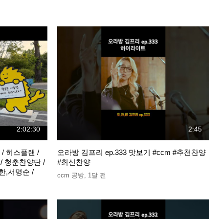
2:02:30
2:45
 / 히스플랜 /
오라방 김프리 ep.333 맛보기 #ccm #추천찬양
E / 청춘찬양단 /
#최신찬양
소한,서명순 /
ccm 공방
,
1달 전