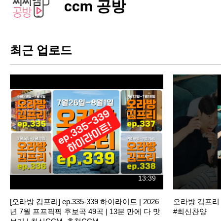
ccm 공방
최근 업로드
13:39
[오라방 김프리] ep.335-339 하이라이트 | 2026
오라방 김프리 e
년 7월 프프픽픽 후보곡 49곡 | 13분 만에 다 맛
#최신찬양