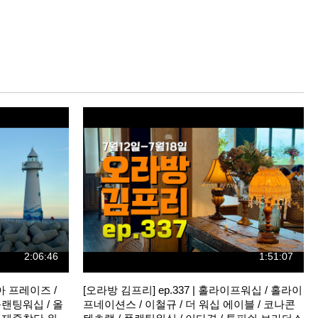
2:06:46
1:51:07
이아 프레이즈 /
[오라방 김프리] ep.337 | 홀라이프워십 / 홀라이
플랜팅워십 / 올
프네이션스 / 이철규 / 더 워십 에이블 / 코나콘