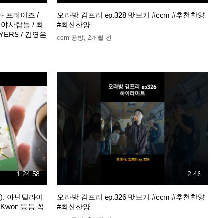
이아 프레이즈 /
오라방 김프리 ep.328 맛보기 #ccm #추천찬양
광야사람들 / 최
#최신찬양
AYERS / 김영은
ccm 공방
,
2개월 전
1:24:58
2:46
소피), 아넌딜라이
오라방 김프리 ep.326 맛보기 #ccm #추천찬양
 Kwon 등등 꼭
#최신찬양