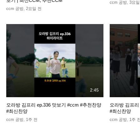
보기 | 최신CCM, 추천CCM
ccm 공방
,
3요일
ccm 공방
,
2요일 전
2:45
오라방 김프리 ep.336 맛보기 #ccm #추천찬양
오라방 김프리 e
#최신찬양
#최신찬양
ccm 공방
,
1주 전
ccm 공방
,
1주 