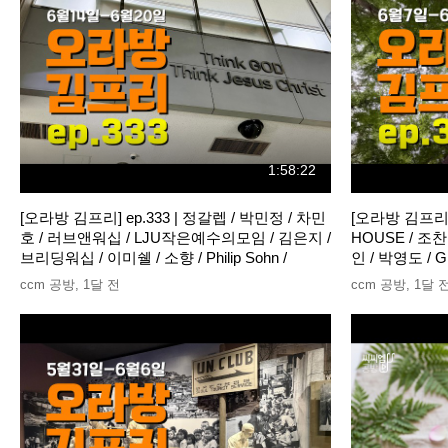
1:58:22
[오라방 김프리] ep.333 | 정갈렙 / 박민정 / 차민
[오라방 김프리] e
호 / 러브앤워십 / LJU작은예수의모임 / 김은지 /
HOUSE / 조
브리딩워십 / 이미쉘 / 소향 / Philip Sohn /
인 / 박영도 / G
ccm 공방
,
1달 전
ccm 공방
,
1달 