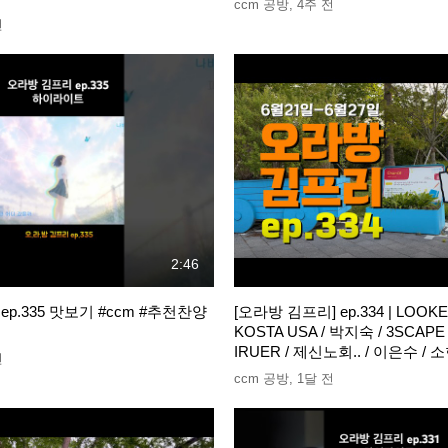
ccm 공방
,
4주 전
전
2:46
p.335 맛보기 #ccm #추천찬양
[오라방 김프리] ep.334 | LOOKE
KOSTA USA / 박지숙 / 3SCAP
IRUER / 제신노회.. / 이은수 / 
전
ccm 공방
,
1달 전