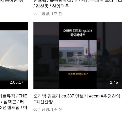
 사제중창단 위
텐츠랩 / 플랜팅워십 / 이다경 / 투피쉬 브라더스
/ 김신웅 / 찬양덕후
ccm 공방
,
1주 전
2:05:17
2:45
이트뮤직 / THE
오라방 김프리 ep.337 맛보기 #ccm #추천찬양
 / 심택근 / 러
#최신찬양
소년캠프팀 / 마
ccm 공방
,
1주 전