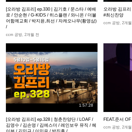
[오라방 김프리] ep.330 | 김기호 / 문스타 / 예배
오라방 김프리 e
로 / 안순현 / G-KIDS / 히스플랜 / 와니온 / 더불
#최신찬양
어함께교회 / 박지윤,최선 / 자캐오나무(황영삼)
ccm 공방
,
2개월
/
ccm 공방
,
2개월 전
1:57:28
[오라방 김프리] ep.328 | 청춘찬양단 / LOAF /
FEAT.준서 
김영수 / 김손영 / 김에스더 / 레인보우 뮤직 / 헤
ccm 공방
,
2개월
이븐 / 김민규 / 이민우 / 박진후 /