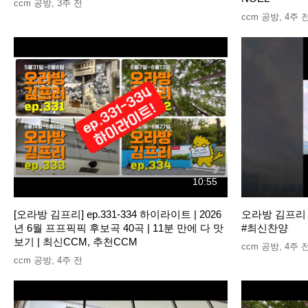
ccm 공방
,
3주 전
ccm 공방
,
4주 
10:55
[오라방 김프리] ep.331-334 하이라이트 | 2026
오라방 김프리 e
년 6월 프프픽픽 후보곡 40곡 | 11분 만에 다 맛
#최신찬양
보기 | 최신CCM, 추천CCM
ccm 공방
,
4주 
ccm 공방
,
4주 전