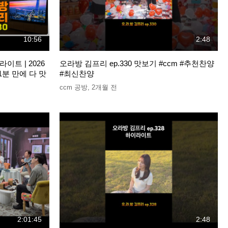
10:56
2:48
라이트 | 2026
오라방 김프리 ep.330 맛보기 #ccm #추천찬양
1분 만에 다 맛
#최신찬양
ccm 공방
,
2개월 전
2:01:45
2:48