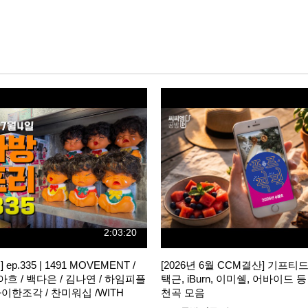
2:03:20
p.335 | 1491 MOVEMENT /
[2026년 6월 CCM결산] 기프티
루아흐 / 백다은 / 김나연 / 하임피플
택근, iBurn, 이미쉘, 어바이드 
 파이한조각 / 찬미워십 /WITH
천곡 모음