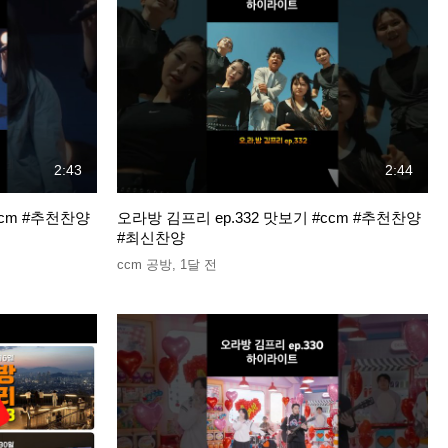
2:43
2:44
ccm #추천찬양
오라방 김프리 ep.332 맛보기 #ccm #추천찬양
#최신찬양
ccm 공방
,
1달 전