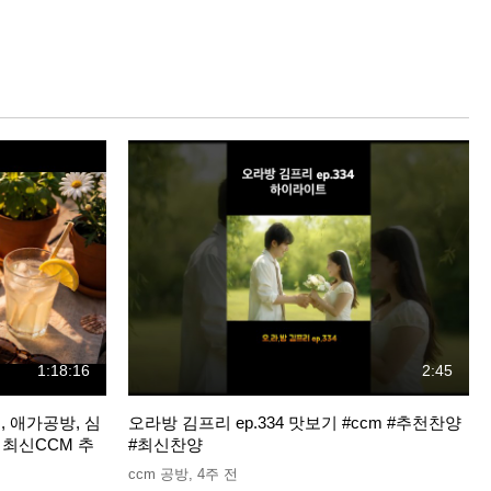
1:18:16
2:45
드, 애가공방, 심
오라방 김프리 ep.334 맛보기 #ccm #추천찬양
등 최신CCM 추
#최신찬양
ccm 공방
,
4주 전