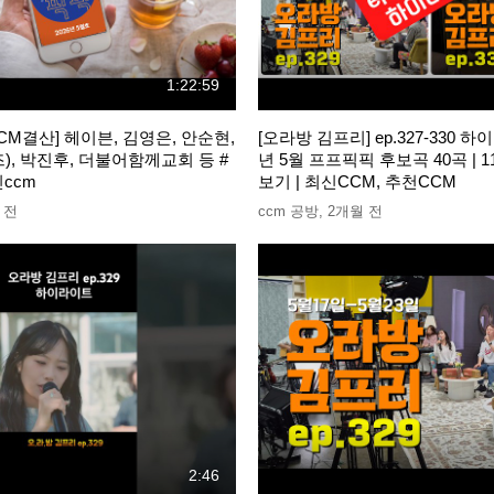
1:22:59
 CCM결산] 헤이븐, 김영은, 안순현,
[오라방 김프리] ep.327-330 하이
즈), 박진후, 더불어함께교회 등 #
년 5월 프프픽픽 후보곡 40곡 | 1
신ccm
보기 | 최신CCM, 추천CCM
 전
ccm 공방
,
2개월 전
2:46