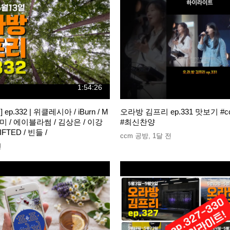
1:54:26
p.332 | 위클레시아 / iBurn / M
오라방 김프리 ep.331 맛보기 #
찬미 / 에이블라썸 / 김상은 / 이강
#최신찬양
IFTED / 빈들 /
ccm 공방
,
1달 전
전