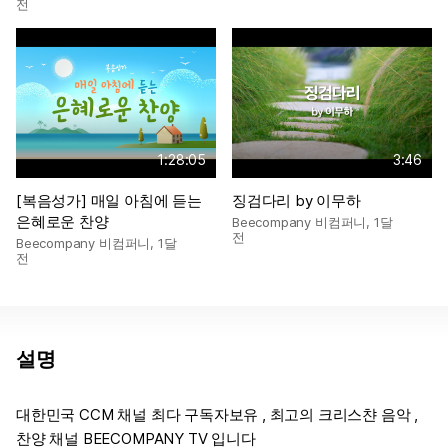
전
1:28:05
3:46
[복음성가] 매일 아침에 듣는
징검다리 by 이무하
은혜로운 찬양
Beecompany 비컴퍼니
,
1달
전
Beecompany 비컴퍼니
,
1달
전
설명
대한민국 CCM 채널 최다 구독자보유 , 최고의 크리스챤 음악 ,
찬양 채널 BEECOMPANY TV 입니다