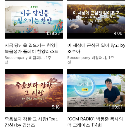
1:28:23
4:06
지금 당신을 일으키는 찬양 |
이 세상에 근심된 일이 많고 by
복음성가 플레이 찬양리스트
조수아
Beecompany 비컴퍼니
,
1주
Beecompany 비컴퍼니
,
1주
전
전
5:18
1:00:01
죽음보다 강한 그 사랑(Feat.
[CCM RADIO] 박동준 목사의
강찬) by 김성조
더 그레이스 114화