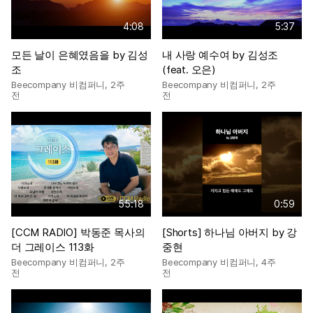
4:08
5:37
모든 날이 은혜였음을 by 김성
내 사랑 예수여 by 김성조
조
(feat. 오은)
Beecompany 비컴퍼니
,
2주
Beecompany 비컴퍼니
,
2주
전
전
55:18
0:59
[CCM RADIO] 박동준 목사의
[Shorts] 하나님 아버지 by 강
더 그레이스 113화
중현
Beecompany 비컴퍼니
,
2주
Beecompany 비컴퍼니
,
4주
전
전