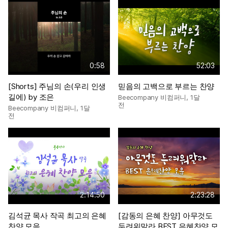
0:58
52:03
[Shorts] 주님의 손(우리 인생
믿음의 고백으로 부르는 찬양
길에) by 조은
Beecompany 비컴퍼니
,
1달
전
Beecompany 비컴퍼니
,
1달
전
2:14:50
2:23:28
김석균 목사 작곡 최고의 은혜
[감동의 은혜 찬양] 아무것도
찬양 모음
두려워말라 BEST 은혜찬양 모