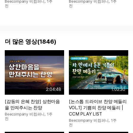
Beecompany 비컴퍼니
,
1주
Beecompany 비컴퍼니
,
1주
전
전
더 많은 영상(1846)
2:04:48
1:02:30
[감동의 은혜 찬양] 상한마음
[논스톱 드라이브 찬양 메들리
을 만져주시는 찬양
VOL.1] 기쁨의 찬양 메들리 |
CCM PLAY LIST
Beecompany 비컴퍼니
,
1주
전
Beecompany 비컴퍼니
,
1주
전