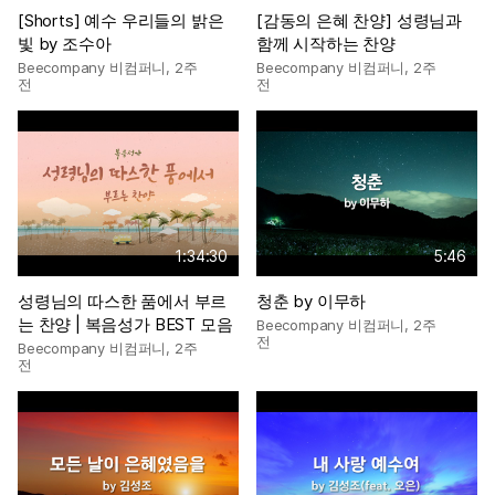
[Shorts] 예수 우리들의 밝은
[감동의 은혜 찬양] 성령님과
빛 by 조수아
함께 시작하는 찬양
Beecompany 비컴퍼니
,
2주
Beecompany 비컴퍼니
,
2주
전
전
1:34:30
5:46
성령님의 따스한 품에서 부르
청춘 by 이무하
는 찬양 | 복음성가 BEST 모음
Beecompany 비컴퍼니
,
2주
전
Beecompany 비컴퍼니
,
2주
전