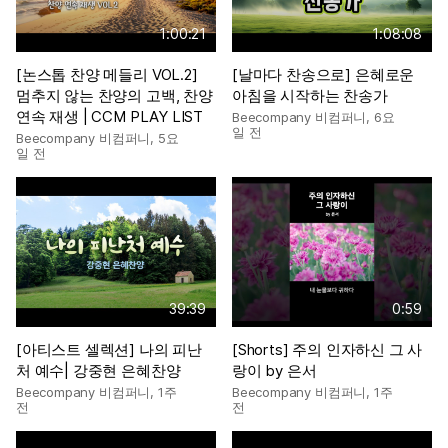
1:00:21
1:08:08
[논스톱 찬양 메들리 VOL.2]
[날마다 찬송으로] 은혜로운
멈추지 않는 찬양의 고백, 찬양
아침을 시작하는 찬송가
연속 재생 | CCM PLAY LIST
Beecompany 비컴퍼니
,
6요
일 전
Beecompany 비컴퍼니
,
5요
일 전
39:39
0:59
[아티스트 셀렉션] 나의 피난
[Shorts] 주의 인자하신 그 사
처 예수| 강중현 은혜찬양
랑이 by 은서
Beecompany 비컴퍼니
,
1주
Beecompany 비컴퍼니
,
1주
전
전