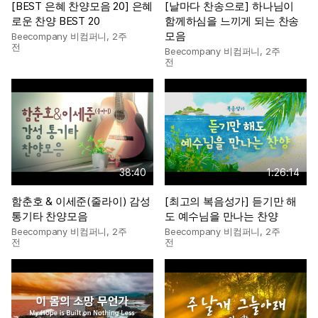
[BEST 은혜 찬양모음 20] 은혜
[날마다 찬송으로] 하나님이
로운 찬양 BEST 20
함께하심을 느끼게 되는 찬송
모음
Beecompany 비컴퍼니
,
2주
전
Beecompany 비컴퍼니
,
2주
전
38:40
1:26:14
함춘호 & 이세준(줄라이) 감성
[최고의 복음성가] 듣기만 해
통기타 찬양모음
도 예수님을 만나는 찬양
Beecompany 비컴퍼니
,
2주
Beecompany 비컴퍼니
,
2주
전
전