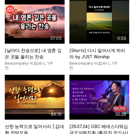
37:05
0:59
[날마다 찬송으로] 내 영혼 깊
[Shorts] 다시 일어서게 하리
은 곳을 울리는 찬송
라 by JUST Worship
Beecompany 비컴퍼니
,
1주
Beecompany 비컴퍼니
,
1주
전
전
44:16
30:28
선한 능력으로 일어서리 | 김대
[26.07.24] GBC 베데스다워십
환 찬양모음
금요성령집회 (황은찬 전도사)