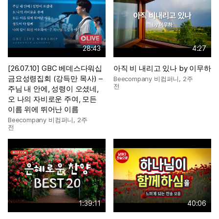
28:43
4:27
[26.07.10] GBC 베데스다워십
아직 비 내리고 있나 by 이무하
금요성령집회 (강득만 목사) –
Beecompany 비컴퍼니
,
2주
전
주님 내 안에, 성령이 오셨네,
오 나의 자비로운 주여, 모든
이름 위에 뛰어난 이름
Beecompany 비컴퍼니
,
2주
전
1:39:11
40:06