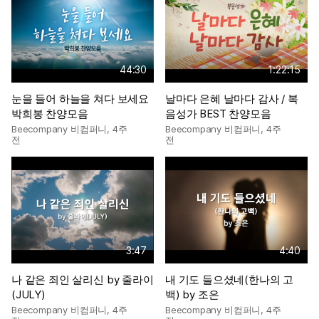
44:30
1:22:15
눈을 들어 하늘을 쳐다 보세요
날마다 은혜 날마다 감사 / 복
박희봉 찬양모음
음성가 BEST 찬양모음
Beecompany 비컴퍼니
,
4주
Beecompany 비컴퍼니
,
4주
전
전
3:47
4:40
나 같은 죄인 살리신 by 줄라이
내 기도 들으셨네(한나의 고
(JULY)
백) by 조은
Beecompany 비컴퍼니
,
4주
Beecompany 비컴퍼니
,
4주