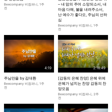
– 내 맘의 주여 소망되소서, 내
Beecompany 비컴퍼니
,
1주
전
마음 다해, 불을 내려주소서,
난 예수가 좋다오, 주님의 선하
심
Beecompany 비컴퍼니
,
1주
전
4:19
2:18:49
주님만을 by 김대환
[감동의 은혜 찬양] 은혜 위에
은혜가 넘치는 찬양 감동의 찬
Beecompany 비컴퍼니
,
1주
전
양모음
Beecompany 비컴퍼니
,
2주
전