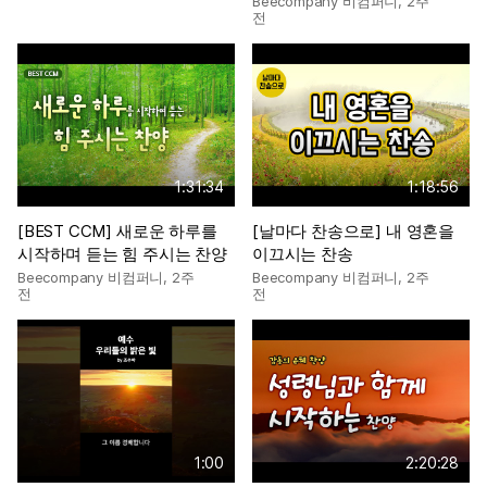
Beecompany 비컴퍼니
,
2주
전
1:31:34
1:18:56
[BEST CCM] 새로운 하루를
[날마다 찬송으로] 내 영혼을
시작하며 듣는 힘 주시는 찬양
이끄시는 찬송
Beecompany 비컴퍼니
,
2주
Beecompany 비컴퍼니
,
2주
전
전
1:00
2:20:28