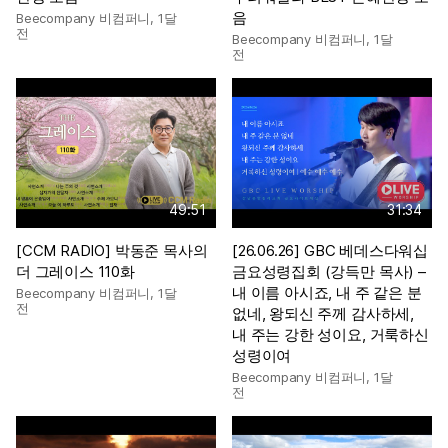
음
Beecompany 비컴퍼니
,
1달
전
Beecompany 비컴퍼니
,
1달
전
49:51
31:34
[CCM RADIO] 박동준 목사의
[26.06.26] GBC 베데스다워십
더 그레이스 110화
금요성령집회 (강득만 목사) –
내 이름 아시죠, 내 주 같은 분
Beecompany 비컴퍼니
,
1달
전
없네, 왕되신 주께 감사하세,
내 주는 강한 성이요, 거룩하신
성령이여
Beecompany 비컴퍼니
,
1달
전