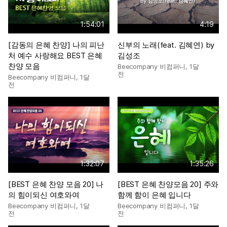
1:54:01
4:19
[감동의 은혜 찬양] 나의 피난
신부의 노래(feat. 김혜연) by
처 예수 사랑해요 BEST 은혜
김성조
찬양 모음
Beecompany 비컴퍼니
,
1달
전
Beecompany 비컴퍼니
,
1달
전
1:32:07
1:35:26
[BEST 은혜 찬양 모음 20] 나
[BEST 은혜 찬양모음 20] 주와
의 힘이되신 여호와여
함께 함이 은혜 입니다
Beecompany 비컴퍼니
,
1달
Beecompany 비컴퍼니
,
1달
전
전