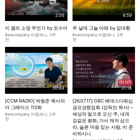
2:56
4:59
이 몸의 소망 무언가 by 조수아
주 날개 그늘 아래 by 김대환
Beecompany 비컴퍼니
,
2주
Beecompany 비컴퍼니
,
2주
전
전
50:44
31:18
[CCM RADIO] 박동준 목사의
[26.07.17] GBC 베데스다워십
더 그레이스 112화
금요성령집회 (강득만 목사) –
세상의 빛으로 오신 주, 내게
Beecompany 비컴퍼니
,
2주
전
강같은 평화, 가서 제자 삼으
라, 슬픈 마음 있는 사람, 비 준
비하시니