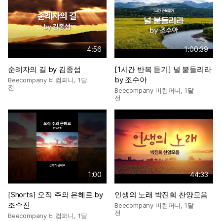
4:56
1:00:39
순례자의 길 by 김종섭
[1시간 반복 듣기] 널 붙들리라
by 조수아
Beecompany 비컴퍼니
,
1달
전
Beecompany 비컴퍼니
,
1달
전
1:00
44:33
[Shorts] 오직 주의 은혜로 by
인생의 노래 박진희 찬양모음
조수진
Beecompany 비컴퍼니
,
1달
전
Beecompany 비컴퍼니
,
1달