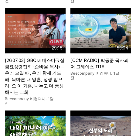
전
전
29:15
53:04
[26.07.03] GBC 베데스다워십
[CCM RADIO] 박동준 목사의
금요성령집회 (손바울 목사) –
더 그레이스 111화
우리 모일 때, 우리 함께 기도
Beecompany 비컴퍼니
,
1달
전
해, 목마른 내 영혼, 성령 받으
라, 오 이 기쁨, 나누고 더 풍성
해지는 교회
Beecompany 비컴퍼니
,
1달
전